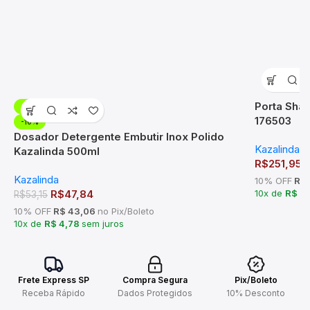
Porta Sha
-10%
176503
-10%
Dosador Detergente Embutir Inox Polido
Kazalinda
Kazalinda 500ml
R$
251,95
Kazalinda
10% OFF
R$ 
R$
47,84
10x de
R$ 2
R$
53,15
10% OFF
R$ 43,06
no Pix/Boleto
10x de
R$ 4,78
sem juros
Frete Express SP
Compra Segura
Pix/Boleto
Receba Rápido
Dados Protegidos
10% Desconto