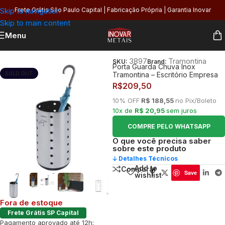
Skip to navigation
Frete Grátis São Paulo Capital | Fabricação Própria | Garantia Inovar
Skip to main content
Menu
Início
/
Utilidades
/
Organização
3897
Tramontina
SKU:
Brand:
Porta Guarda Chuva Inox
SOLD OUT
Tramontina – Escritório Empresa
R$
209,50
10% OFF
R$ 188,55
no Pix/Boleto
10x de
R$ 20,95
sem juros
COMPRE PELO WHATSAPP
O que você precisa saber
sobre este produto
🡣 Detalhes Técnicos
Add to
Comparar
Save
wishlist
Fora de estoque
Frete Grátis SP Capital
Pagamento aprovado até 12h: