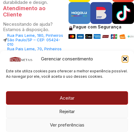
durabilidade e design.
Atendimento ao
Cliente
Necessitando de ajuda?
Pague com Segurança
Estamos à disposição.
Rua Pais Leme, 180, Pinheiros
São Paulo/SP – CEP: 05424-
010
Rua Pais Leme, 70, Pinheiros
São Paulo/SP – CEP: 05424-
010
Gerenciar consentimento
Central Vendas: (11) 98812-
5033
Este site utiliza cookies para oferecer a melhor experiência possível.
Central Atendimento: (11)
94535-7237
Ao navegar por ele, você aceita o uso desses cookies.
SAC:
sac@inovarmetais.com.br
Aceitar
© 2013 - 2026 |
Inovar Metais
| Todos os direitos reservados.
Rejeitar
Desenvolvido por
Experts Digitais
Ver preferências
CNPJ: 23.100.120/0001-66