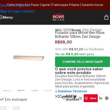
Skip to navigation
Frete Grátis São Paulo Capital | Fabricação Própria | Garantia Inovar
Skip to main content
Menu
Início
/
Utilidades
/
Puxadores
9998
Zen Design
SKU:
Brand:
Puxador para Móvel Ken Rose
Brilhante 128mm Zen Design
R$
68,00
10% OFF
R$ 61,20
no Pix/Boleto
10x de
R$ 6,80
sem juros
COMPRE PELO WHATSAPP
O que você precisa saber
sobre este produto
Puxador Ken Rose Brilhante 128mm
Zen Design: Luxo e funcionalidade
para móveis. Acabamento impecável,
ideal para portas e gavetas.
🡣 Detalhes Técnicos
Add to
Comparar
Save
Em estoque
wishlist