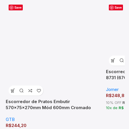
Save
Save
Escorredo
8731 (67
Jomer
R$
248,89
Escorredor de Pratos Embutir
10% OFF
R$ 
570x75x270mm Mód 600mm Cromado
10x de
R$ 2
GTB
R$
244,20