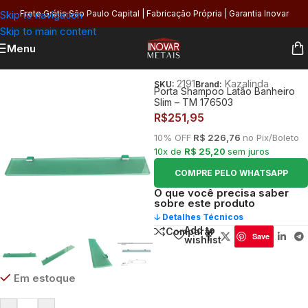
Skip to navigation
Frete Grátis São Paulo Capital | Fabricação Própria | Garantia Inovar
Skip to main content
Menu
Início
/
Banheiro
/
Organização
/
Porta Shampoo
2191
Kazalinda
SKU:
Brand:
Porta Shampoo Latão Banheiro
Slim – TM 176503
R$
251,95
10% OFF
R$ 226,76
no Pix/Boleto
10x de
R$ 25,20
sem juros
COMPRE PELO WHATSAPP
O que você precisa saber
sobre este produto
🡣 Detalhes Técnicos
Add to
Comparar
Save
wishlist
Em estoque