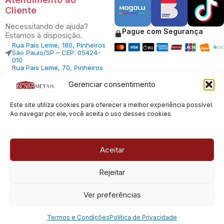
Cliente
Necessitando de ajuda?
Pague com Segurança
Estamos à disposição.
Rua Pais Leme, 180, Pinheiros
São Paulo/SP – CEP: 05424-
010
Rua Pais Leme, 70, Pinheiros
São Paulo/SP – CEP: 05424-
010
Gerenciar consentimento
Central Vendas: (11) 98812-
5033
Este site utiliza cookies para oferecer a melhor experiência possível.
Central Atendimento: (11)
94535-7237
Ao navegar por ele, você aceita o uso desses cookies.
SAC:
sac@inovarmetais.com.br
Aceitar
© 2013 - 2026 |
Inovar Metais
| Todos os direitos reservados.
Rejeitar
Desenvolvido por
Experts Digitais
Ver preferências
CNPJ: 23.100.120/0001-66
Termos e Condições
Política de Privacidade
Menu
Favoritos
Carrinho
Conta