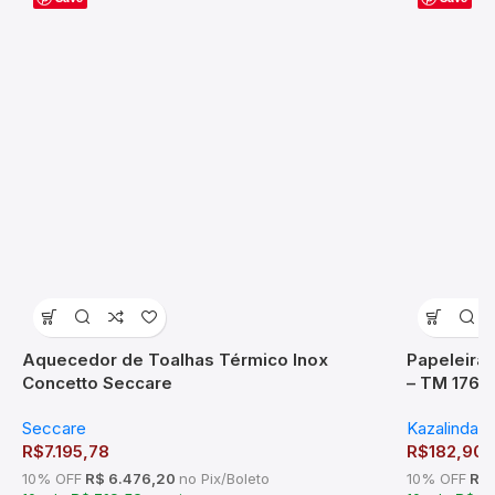
Aquecedor de Toalhas Térmico Inox
Papeleira
Concetto Seccare
– TM 1767
Seccare
Kazalinda
R$
7.195,78
R$
182,90
10% OFF
R$ 6.476,20
no Pix/Boleto
10% OFF
R$ 