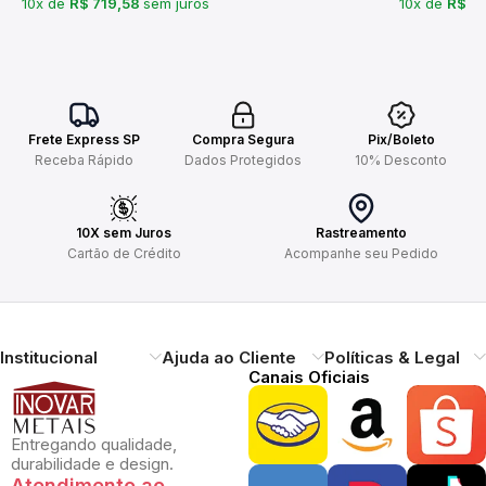
10x de
R$ 719,58
sem juros
10x de
R$ 1
Frete Express SP
Compra Segura
Pix/Boleto
Receba Rápido
Dados Protegidos
10% Desconto
10X sem Juros
Rastreamento
Cartão de Crédito
Acompanhe seu Pedido
Institucional
Ajuda ao Cliente
Políticas & Legal
Canais Oficiais
Entregando qualidade,
durabilidade e design.
Atendimento ao