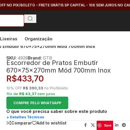
OFF NO PIX/BOLETO - FRETE GRÁTIS SP CAPITAL - 10X SEM JUROS NO C
Lixeiras
Organização
os Embutir 670x75x270mm Mód 700mm Inox
SKU:
4928
Brand:
GTB
Escorredor de Pratos Embutir
670x75x270mm Mód 700mm Inox
R$
433,70
10% OFF
R$ 390,33
no Pix/Boleto
10x de
R$ 43,37
sem juros
COMPRE PELO WHATSAPP
O que você precisa saber sobre este produto
🡣 Detalhes Técnicos
Comparar
Add to wishlist
Save