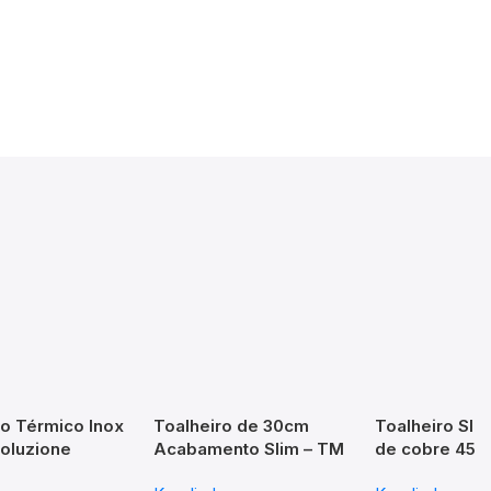
ro Térmico Inox
Toalheiro de 30cm
Toalheiro Sli
Soluzione
Acabamento Slim – TM
de cobre 45c
e
176103
Cromado – TM