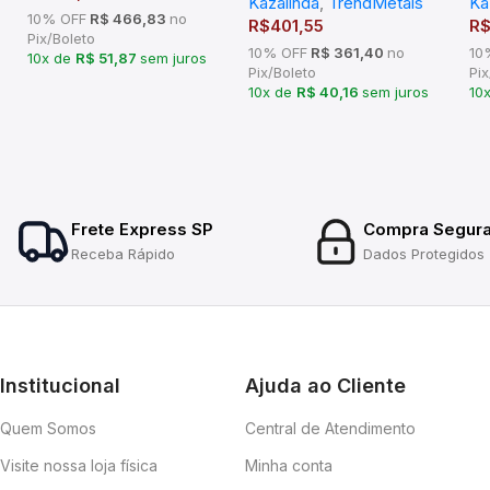
Kazalinda
,
TrendMetais
Ka
10% OFF
R$ 466,83
no
R$
401,55
R
Pix/Boleto
10% OFF
R$ 361,40
no
10
10x de
R$ 51,87
sem juros
Pix/Boleto
Pix
10x de
R$ 40,16
sem juros
10
Frete Express SP
Compra Segur
Receba Rápido
Dados Protegidos
Institucional
Ajuda ao Cliente
Quem Somos
Central de Atendimento
Visite nossa loja física
Minha conta