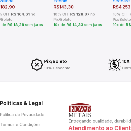
zalinda
Ecobin
Seccare
$
182,90
R$
143,30
R$
4.253
% OFF
R$ 164,61
no
10% OFF
R$ 128,97
no
10% OFF
R
/Boleto
Pix/Boleto
Pix/Boleto
x de
R$ 18,29
sem juros
10x de
R$ 14,33
sem juros
10x de
R$
a
Pix/Boleto
10X
10% Desconto
Cart
Políticas & Legal
Política de Privacidade
Entregando qualidade, durabili
Termos e Condições
Atendimento ao Clien