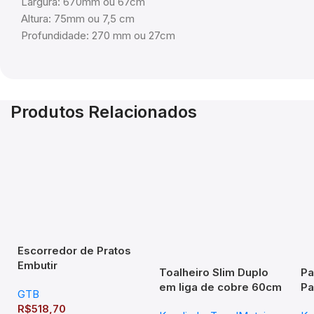
Largura: 670mm ou 67cm
Altura: 75mm ou 7,5 cm
Profundidade: 270 mm ou 27cm
Produtos Relacionados
Escorredor de Pratos
Embutir
Toalheiro Slim Duplo
Pa
870x75x270mm Mód
em liga de cobre 60cm
Pa
GTB
900mm Inox
Cromado – TM 176403
SL
R$
518,70