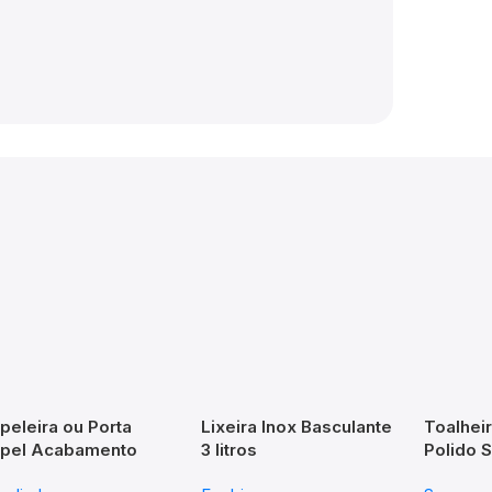
peleira ou Porta
Lixeira Inox Basculante
Toalhei
pel Acabamento
3 litros
Polido 
IM – TM 176703
Seccar