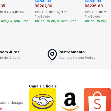
Kazalinda
Kazalinda
,35
R$
207,90
R$
236,68
$ 3.828,02
no
10% OFF
R$ 187,11
no
10% OFF
R$ 213
Pix/Boleto
Pix/Boleto
 425,34
sem juros
10x de
R$ 20,79
sem juros
10x de
R$ 23,6
 sem Juros
Rastreamento
ão de Crédito
Acompanhe seu Pedido
Canais Oficiais
dade e design.
te