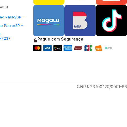
os à
São Paulo/SP –
ão Paulo/SP –
3
5-7237
Pague com Segurança
CNPJ: 23.100.120/0001-66