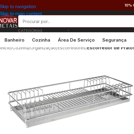
10% 
Skip to navigation
Skip to main content
CATEGORIAS
Banheiro
Cozinha
Área De Serviço
Segurança
Início
/
Cozinha
/
Organização
/
Escorredores
/
Escorredor de Prat