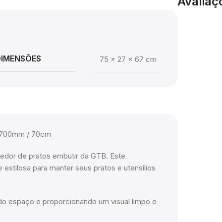
Avaliaç
DIMENSÕES
75 × 27 × 67 cm
e 700mm / 70cm
redor de pratos embutir da GTB. Este
estilosa para manter seus pratos e utensílios
do espaço e proporcionando um visual limpo e