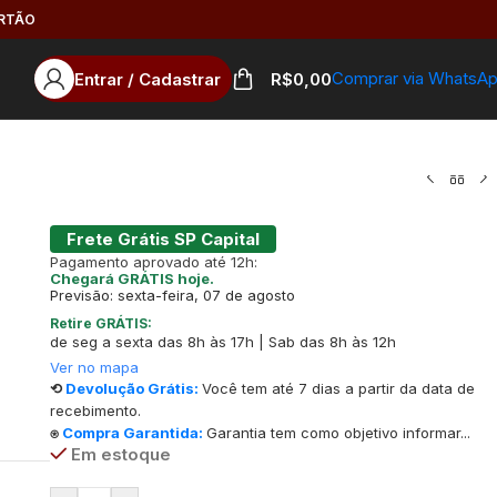
ARTÃO
Comprar via WhatsA
Entrar / Cadastrar
R$
0,00
Frete Grátis SP Capital
Pagamento aprovado até 12h:
Chegará GRÁTIS hoje.
Previsão: sexta-feira, 07 de agosto
Retire GRÁTIS:
de seg a sexta das 8h às 17h | Sab das 8h às 12h
Ver no mapa
⟲
Devolução Grátis:
Você tem até 7 dias a partir da data de
recebimento.
⍟
Compra Garantida:
Garantia tem como objetivo informar...
Em estoque