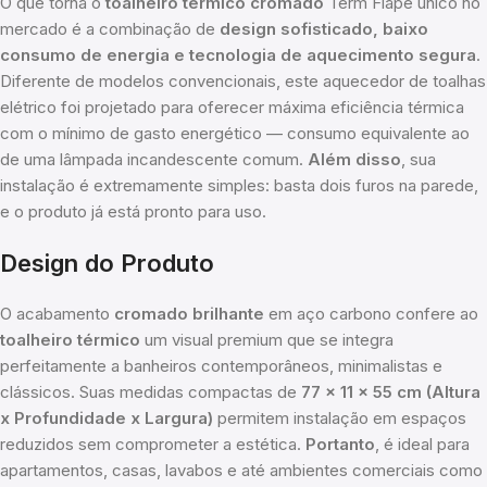
O que torna o
toalheiro térmico cromado
Term Flape único no
mercado é a combinação de
design sofisticado, baixo
consumo de energia e tecnologia de aquecimento segura
.
Diferente de modelos convencionais, este aquecedor de toalhas
elétrico foi projetado para oferecer máxima eficiência térmica
com o mínimo de gasto energético — consumo equivalente ao
de uma lâmpada incandescente comum.
Além disso
, sua
instalação é extremamente simples: basta dois furos na parede,
e o produto já está pronto para uso.
Design do Produto
O acabamento
cromado brilhante
em aço carbono confere ao
toalheiro térmico
um visual premium que se integra
perfeitamente a banheiros contemporâneos, minimalistas e
clássicos. Suas medidas compactas de
77 x 11 x 55 cm (Altura
x Profundidade x Largura)
permitem instalação em espaços
reduzidos sem comprometer a estética.
Portanto
, é ideal para
apartamentos, casas, lavabos e até ambientes comerciais como