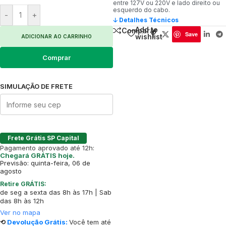
entre 127V ou 220V e lado direito ou
esquerdo do cabo.
-
+
🡣 Detalhes Técnicos
Add to
Comparar
Save
wishlist
ADICIONAR AO CARRINHO
Comprar
SIMULAÇÃO DE FRETE
Frete Grátis SP Capital
Pagamento aprovado até 12h:
Chegará GRÁTIS hoje.
Previsão: quinta-feira, 06 de
agosto
Retire GRÁTIS:
de seg a sexta das 8h às 17h | Sab
das 8h às 12h
Ver no mapa
⟲
Devolução Grátis:
Você tem até