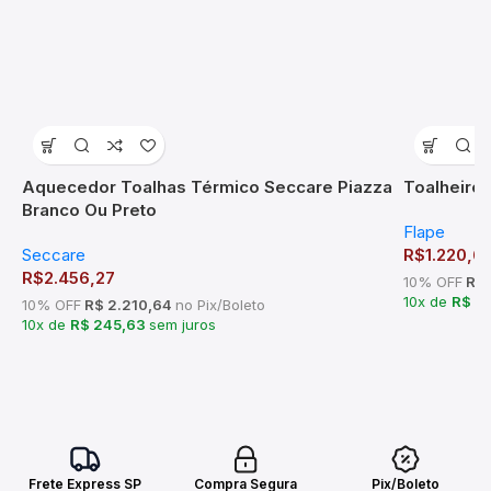
Aquecedor Toalhas Térmico Seccare Piazza
Toalheiro
Branco Ou Preto
Flape
Seccare
R$
1.220,6
R$
2.456,27
10% OFF
R$ 
10x de
R$ 1
10% OFF
R$ 2.210,64
no Pix/Boleto
10x de
R$ 245,63
sem juros
Frete Express SP
Compra Segura
Pix/Boleto