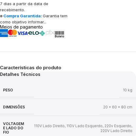
7 dias a partir da data de
recebimento.
⍟
Compra Garantida:
Garantia tem
como objetivo informar...
Meios de pagamento
Características do produto
Detalhes Técnicos
PESO
10 kg
DIMENSÕES
20 × 60 × 80 cm
VOLTAGEM
110V Lado Direito
,
110V Lado Esquerdo
,
220v Esquerdo
,
E LADO DO
220V Lado Direito
FIO