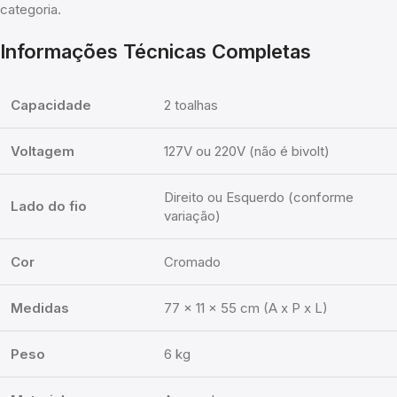
categoria.
Informações Técnicas Completas
Capacidade
2 toalhas
Voltagem
127V ou 220V (não é bivolt)
Direito ou Esquerdo (conforme
Lado do fio
variação)
Cor
Cromado
Medidas
77 x 11 x 55 cm (A x P x L)
Peso
6 kg