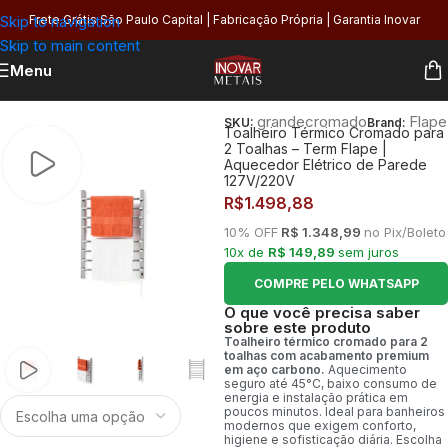
Skip to navigation
Frete Grátis São Paulo Capital | Fabricação Própria | Garantia Inovar
Skip to main content
Menu
Início
/
Banheiro
/
Toalheiros
/
Térmico
grandecromado
Flape
SKU:
Brand:
Toalheiro Térmico Cromado para
2 Toalhas – Term Flape |
Aquecedor Elétrico de Parede
127V/220V
R$
1.498,88
10% OFF
R$ 1.348,99
no Pix/Boleto
10x de
R$ 149,89
sem juros
COMPRE PELO WHATSAPP
O que você precisa saber
sobre este produto
Toalheiro térmico cromado para 2
toalhas com acabamento premium
em aço carbono.
Aquecimento
seguro até 45°C, baixo consumo de
energia e instalação prática em
poucos minutos. Ideal para banheiros
modernos que exigem conforto,
higiene e sofisticação diária. Escolha