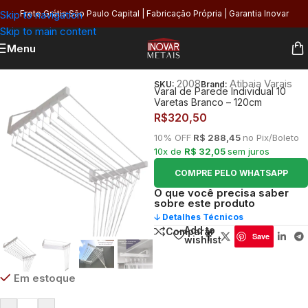
Skip to navigation
Frete Grátis São Paulo Capital | Fabricação Própria | Garantia Inovar
Skip to main content
Menu
Início
/
Área de Serviço
/
Varais
2008
Atibaia Varais
SKU:
Brand:
Varal de Parede Individual 10
Varetas Branco – 120cm
R$
320,50
10% OFF
R$ 288,45
no Pix/Boleto
10x de
R$ 32,05
sem juros
COMPRE PELO WHATSAPP
O que você precisa saber
sobre este produto
🡣 Detalhes Técnicos
Add to
Comparar
Save
wishlist
Em estoque