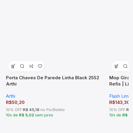
Porta Chaves De Parede Linha Black 2552
Mop Girató
Arthi
Refis | Li
Arthi
Flash Limp
R$
50,20
R$
143,30
10% OFF
R$ 45,18
no Pix/Boleto
10% OFF
R$ 
10x de
R$ 5,02
sem juros
10x de
R$ 1