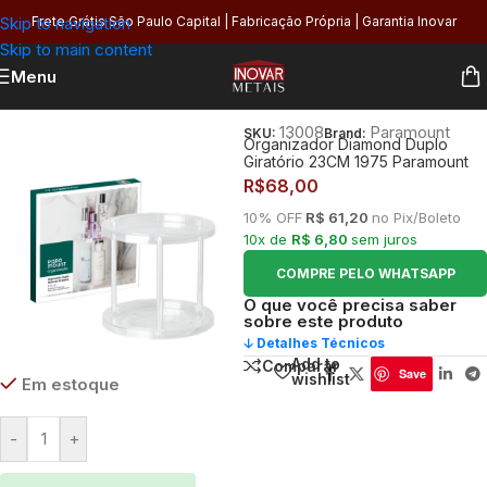
Skip to navigation
Frete Grátis São Paulo Capital | Fabricação Própria | Garantia Inovar
Skip to main content
Menu
Início
/
Área de Serviço
13008
Paramount
SKU:
Brand:
Organizador Diamond Duplo
Giratório 23CM 1975 Paramount
R$
68,00
10% OFF
R$ 61,20
no Pix/Boleto
10x de
R$ 6,80
sem juros
COMPRE PELO WHATSAPP
O que você precisa saber
sobre este produto
🡣 Detalhes Técnicos
Add to
Comparar
Save
wishlist
Em estoque
-
+