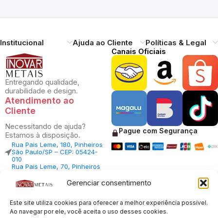
Institucional
Ajuda ao Cliente
Políticas & Legal
Canais Oficiais
Entregando qualidade,
durabilidade e design.
Atendimento ao
Cliente
Necessitando de ajuda?
Pague com Segurança
Estamos à disposição.
Rua Pais Leme, 180, Pinheiros
São Paulo/SP – CEP: 05424-
010
Rua Pais Leme, 70, Pinheiros
São Paulo/SP – CEP: 05424-
010
Gerenciar consentimento
Central Vendas: (11) 98812-
5033
Este site utiliza cookies para oferecer a melhor experiência possível.
Central Atendimento: (11)
94535-7237
Ao navegar por ele, você aceita o uso desses cookies.
SAC: