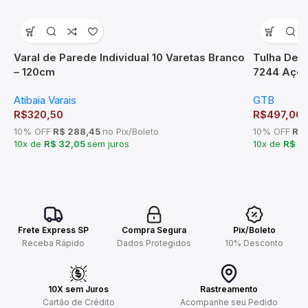
Varal de Parede Individual 10 Varetas Branco
Tulha Desl
– 120cm
7244 Aço 
Atibaia Varais
GTB
R$
320,50
R$
497,00
10% OFF
R$ 288,45
no Pix/Boleto
10% OFF
R$ 
10x de
R$ 32,05
sem juros
10x de
R$ 4
Frete Express SP
Compra Segura
Pix/Boleto
Receba Rápido
Dados Protegidos
10% Desconto
10X sem Juros
Rastreamento
Cartão de Crédito
Acompanhe seu Pedido