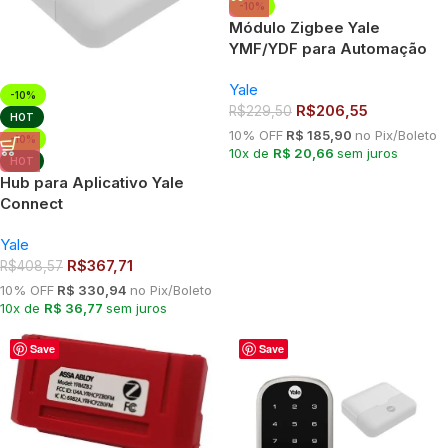
-10%
Módulo Zigbee Yale
YMF/YDF para Automação
de Fechaduras Digitais
Yale
-10%
R$
206,55
R$
229,50
HOT
10% OFF
R$ 185,90
no Pix/Boleto
-10%
10x de
R$ 20,66
sem juros
HOT
Hub para Aplicativo Yale
Connect
Yale
R$
367,71
R$
408,57
10% OFF
R$ 330,94
no Pix/Boleto
10x de
R$ 36,77
sem juros
Save
Save