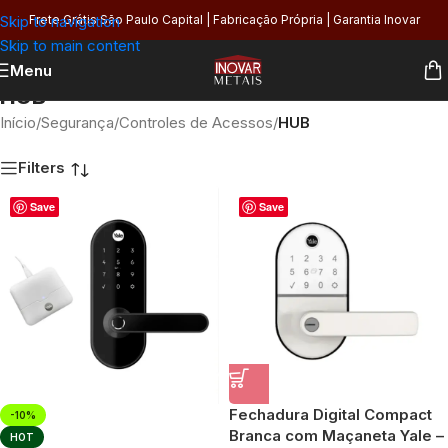
Skip to navigation
Frete Grátis São Paulo Capital | Fabricação Própria | Garantia Inovar
Skip to main content
Menu
HUB
Início
/
Segurança
/
Controles de Acessos
/
HUB
Filters
Save
Save
Fechadura Digital Compact
-10%
Branca com Maçaneta Yale –
HOT