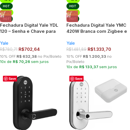
HOT
HOT
-10%
-10%
HOT
HOT
Fechadura Digital Yale YDL
Fechadura Digital Yale YMC
120 – Senha e Chave para
420W Branca com Zigbee e
Porta – Preta
Conexão com Alexa
Yale
Yale
R$
702,64
R$
1.333,70
R$
780,71
R$
1.481,89
10% OFF
R$ 632,38
no Pix/Boleto
10% OFF
R$ 1.200,33
no
10x de
R$ 70,26
sem juros
Pix/Boleto
10x de
R$ 133,37
sem juros
Save
Save