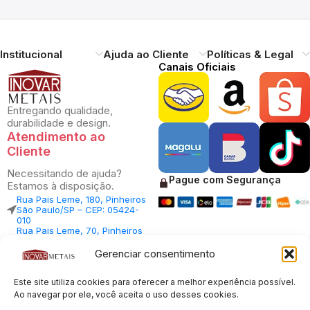
Institucional
Ajuda ao Cliente
Políticas & Legal
Canais Oficiais
Entregando qualidade,
durabilidade e design.
Atendimento ao
Cliente
Necessitando de ajuda?
Pague com Segurança
Estamos à disposição.
Rua Pais Leme, 180, Pinheiros
São Paulo/SP – CEP: 05424-
010
Rua Pais Leme, 70, Pinheiros
São Paulo/SP – CEP: 05424-
010
Gerenciar consentimento
Central Vendas: (11) 98812-
5033
Central Atendimento: (11)
Este site utiliza cookies para oferecer a melhor experiência possível.
94535-7237
Ao navegar por ele, você aceita o uso desses cookies.
SAC: