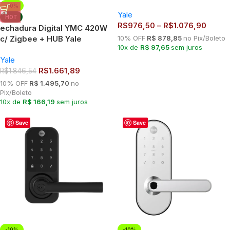
Senha, Biometria e Cartão |
-10%
Yale
Combo com Hub Yale
HOT
R$
976,50
–
R$
1.076,90
Connect
echadura Digital YMC 420W
c/ Zigbee + HUB Yale
10% OFF
R$ 878,85
no Pix/Boleto
10x de
R$ 97,65
sem juros
Connect Preto Fosco
Yale
R$
1.661,89
R$
1.846,54
10% OFF
R$ 1.495,70
no
Pix/Boleto
10x de
R$ 166,19
sem juros
Save
Save
-10%
-10%