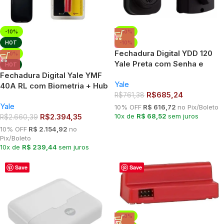
-10%
-10%
HOT
-10%
Fechadura Digital YDD 120
-10%
Yale Preta com Senha e
HOT
Chave para Porta Externa
Fechadura Digital Yale YMF
Yale
40A RL com Biometria + Hub
R$
685,24
R$
761,38
+ Zigbee
Yale
10% OFF
R$ 616,72
no Pix/Boleto
R$
2.394,35
10x de
R$ 68,52
sem juros
R$
2.660,39
10% OFF
R$ 2.154,92
no
Pix/Boleto
10x de
R$ 239,44
sem juros
Save
Save
-10%