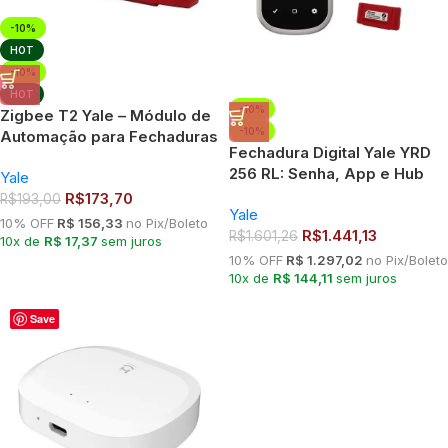
-10%
HOT
-10%
HOT
-10%
Zigbee T2 Yale – Módulo de
-10%
Automação para Fechaduras
Fechadura Digital Yale YRD
YRD 256/RL
256 RL: Senha, App e Hub
Yale
Connect
R$
173,70
R$
193,00
Yale
10% OFF
R$ 156,33
no Pix/Boleto
R$
1.441,13
R$
1.601,26
10x de
R$ 17,37
sem juros
10% OFF
R$ 1.297,02
no Pix/Boleto
10x de
R$ 144,11
sem juros
Save