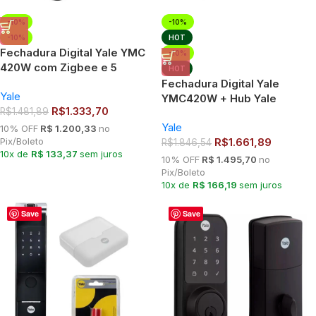
-10%
-10%
-10%
HOT
Fechadura Digital Yale YMC
-10%
420W com Zigbee e 5
HOT
modos de Acesso
Fechadura Digital Yale
Yale
YMC420W + Hub Yale
R$
1.333,70
R$
1.481,89
Connect Segurança
Yale
Inteligente
10% OFF
R$ 1.200,33
no
Pix/Boleto
R$
1.661,89
R$
1.846,54
10x de
R$ 133,37
sem juros
10% OFF
R$ 1.495,70
no
Pix/Boleto
10x de
R$ 166,19
sem juros
Save
Save