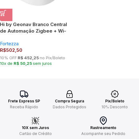
Hi by Geonav Branco Central
de Automação Zigbee + Wi-
Fi, Aplicativo, Compatível
Fortezza
com Alexa, HIZWFI
R$
502,50
10% OFF
R$ 452,25
no Pix/Boleto
10x de
R$ 50,25
sem juros
Frete Express SP
Compra Segura
Pix/Boleto
Receba Rápido
Dados Protegidos
10% Desconto
10X sem Juros
Rastreamento
Cartão de Crédito
Acompanhe seu Pedido