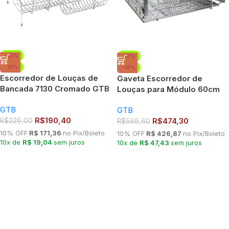
-16%
-16%
-16%
-16%
Escorredor de Louças de
Gaveta Escorredor de
Bancada 7130 Cromado GTB
Louças para Módulo 60cm
– 12 Pratos e 7 Copos com
Cromado 7176 GTB
GTB
Cesto para Talheres
GTB
R$
190,40
R$
474,30
R$
226,00
R$
566,60
10% OFF
R$ 171,36
no Pix/Boleto
10% OFF
R$ 426,87
no Pix/Boleto
10x de
R$ 19,04
sem juros
10x de
R$ 47,43
sem juros