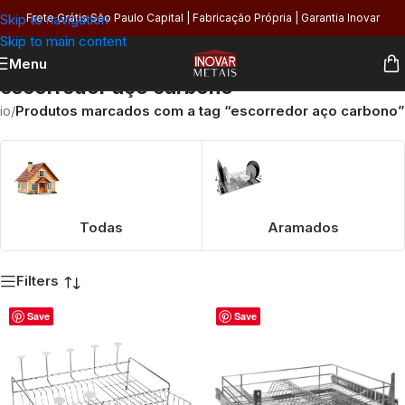
Skip to navigation
Frete Grátis São Paulo Capital | Fabricação Própria | Garantia Inovar
Skip to main content
Menu
escorredor aço carbono
io
/
Produtos marcados com a tag “escorredor aço carbono”
Todas
Aramados
Filters
Save
Save