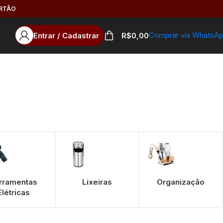
ARTÃO
Comprar via WhatsA
Entrar / Cadastrar
R$
0,00
rramentas
Lixeiras
Organização
Elétricas