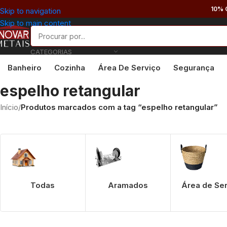
10% 
Skip to navigation
Skip to main content
CATEGORIAS
Banheiro
Cozinha
Área De Serviço
Segurança
espelho retangular
Início
/
Produtos marcados com a tag “espelho retangular”
Todas
Aramados
Área de Se