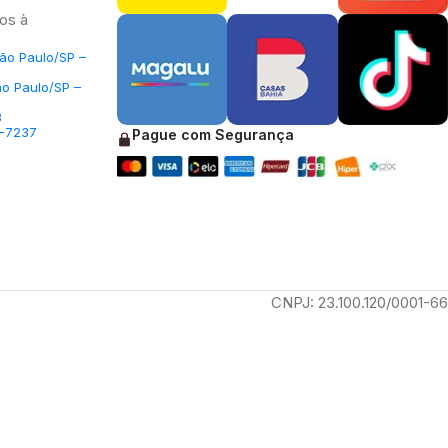
os à
São Paulo/SP –
ão Paulo/SP –
3
5-7237
Pague com Segurança
CNPJ: 23.100.120/0001-66