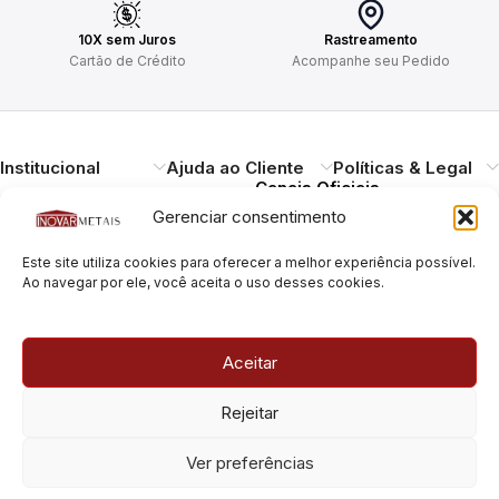
10X sem Juros
Rastreamento
Cartão de Crédito
Acompanhe seu Pedido
Institucional
Ajuda ao Cliente
Políticas & Legal
Canais Oficiais
Gerenciar consentimento
Entregando qualidade,
Este site utiliza cookies para oferecer a melhor experiência possível.
durabilidade e design.
Ao navegar por ele, você aceita o uso desses cookies.
Atendimento ao
Cliente
Necessitando de ajuda?
Aceitar
Pague com Segurança
Estamos à disposição.
Rua Pais Leme, 180, Pinheiros
Rejeitar
São Paulo/SP – CEP: 05424-
010
Rua Pais Leme, 70, Pinheiros
Ver preferências
São Paulo/SP – CEP: 05424-
010