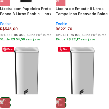
Lixeira com Papeleira Preto
Lixeira de Embutir 8 Litros
Fosco 8 Litros Ecobin – Inox
Tampa Inox Escovado Balde
430 com Aro para Saco e
Alumínio – Ecobin
Ecobin
Ecobin
Suporte para Papel
R$
545,00
R$
221,70
Higiênico
10% OFF
R$ 490,50
no Pix/Boleto
10% OFF
R$ 199,53
no Pix/Boleto
10x de
R$ 54,50
sem juros
10x de
R$ 22,17
sem juros
Save
Save
HOT
HOT
HOT
HOT