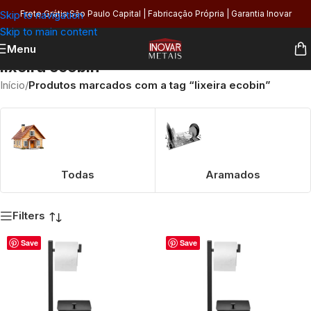
Skip to navigation
Frete Grátis São Paulo Capital | Fabricação Própria | Garantia Inovar
Skip to main content
Menu
lixeira ecobin
Início
/
Produtos marcados com a tag “lixeira ecobin”
Todas
Aramados
Filters
Save
Save