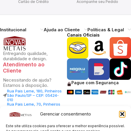
Cartão de Crédito
Acompanhe seu Pedido
Institucional
Ajuda ao Cliente
Políticas & Legal
Canais Oficiais
Entregando qualidade,
durabilidade e design.
Atendimento ao
Cliente
Necessitando de ajuda?
Pague com Segurança
Estamos à disposição.
Rua Pais Leme, 180, Pinheiros
São Paulo/SP – CEP: 05424-
010
Rua Pais Leme, 70, Pinheiros
São Paulo/SP – CEP: 05424-
010
Gerenciar consentimento
Central Vendas: (11) 98812-
5033
Central Atendimento: (11)
Este site utiliza cookies para oferecer a melhor experiência possível.
94535-7237