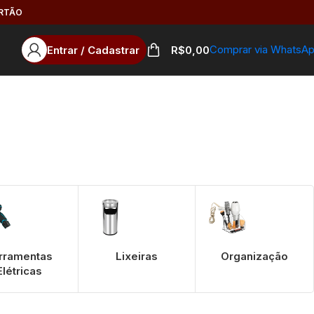
ARTÃO
Comprar via WhatsA
Entrar / Cadastrar
R$
0,00
rramentas
Lixeiras
Organização
Elétricas