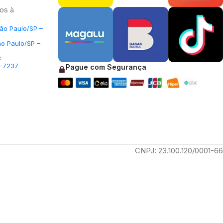
os à
São Paulo/SP –
ão Paulo/SP –
3
5-7237
Pague com Segurança
CNPJ: 23.100.120/0001-66