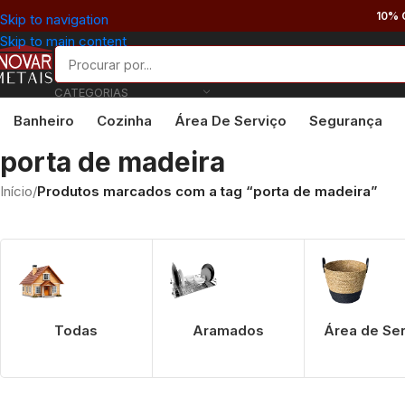
10% 
Skip to navigation
Skip to main content
CATEGORIAS
Banheiro
Cozinha
Área De Serviço
Segurança
porta de madeira
Início
/
Produtos marcados com a tag “porta de madeira”
Todas
Aramados
Área de Se