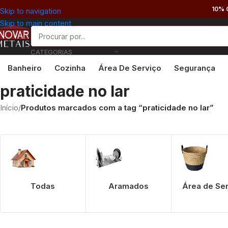
10% 
Skip to navigation
Skip to main content
CATEGORIAS
Banheiro
Cozinha
Área De Serviço
Segurança
praticidade no lar
Início
/
Produtos marcados com a tag “praticidade no lar”
Todas
Aramados
Área de Se