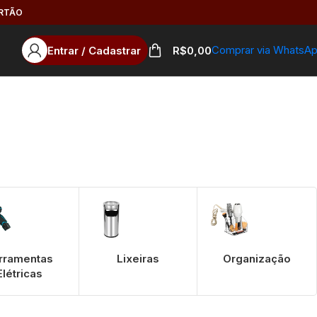
ARTÃO
Comprar via WhatsA
Entrar / Cadastrar
R$
0,00
rramentas
Lixeiras
Organização
Elétricas