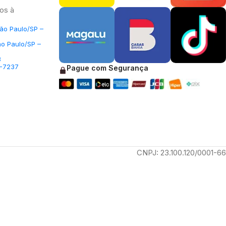
os à
São Paulo/SP –
ão Paulo/SP –
3
5-7237
Pague com Segurança
CNPJ: 23.100.120/0001-66