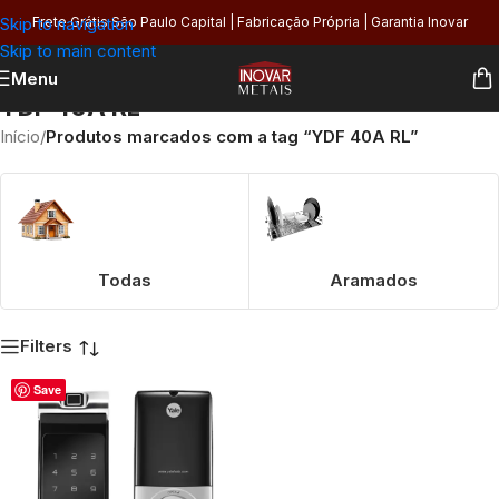
Skip to navigation
Frete Grátis São Paulo Capital | Fabricação Própria | Garantia Inovar
Skip to main content
Menu
YDF 40A RL
Início
/
Produtos marcados com a tag “YDF 40A RL”
Todas
Aramados
Filters
Save