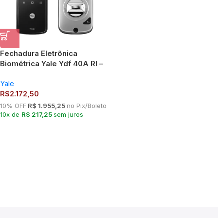
Fechadura Eletrônica
Biométrica Yale Ydf 40A Rl –
Trinco Rolete
Yale
R$
2.172,50
10% OFF
R$ 1.955,25
no Pix/Boleto
10x de
R$ 217,25
sem juros