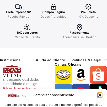
Frete Express SP
Compra Segura
Pix/Boleto
Receba Rápido
Dados Protegidos
10% Desconto
10X sem Juros
Rastreamento
Cartão de Crédito
Acompanhe seu Pedido
Institucional
Ajuda ao Cliente
Políticas & Legal
Canais Oficiais
Entregando qualidade,
durabilidade e design.
Atendimento ao
Cliente
Gerenciar consentimento
Necessitando de ajuda?
Pague com Segurança
Este site utiliza cookies para oferecer a melhor experiência possível.
Estamos à disposição.