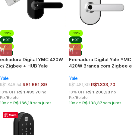
-10%
-10%
HOT
HOT
-10%
-10%
HOT
HOT
echadura Digital YMC 420W
Fechadura Digital Yale YMC
c/ Zigbee + HUB Yale
420W Branca com Zigbee e
Connect Preto Fosco
Conexão com Alexa
Yale
Yale
R$
1.661,89
R$
1.333,70
R$
1.846,54
R$
1.481,89
10% OFF
R$ 1.495,70
no
10% OFF
R$ 1.200,33
no
Pix/Boleto
Pix/Boleto
10x de
R$ 166,19
sem juros
10x de
R$ 133,37
sem juros
Save