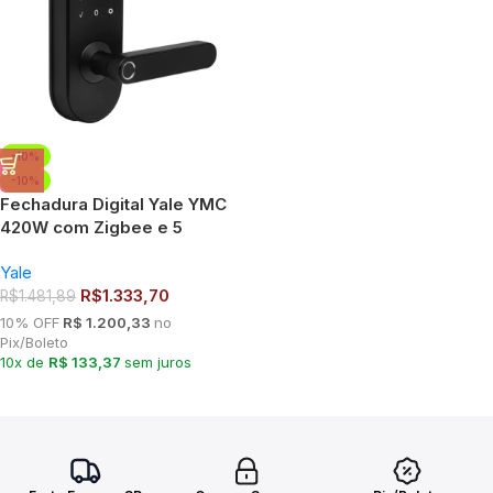
-10%
-10%
Fechadura Digital Yale YMC
420W com Zigbee e 5
modos de Acesso
Yale
R$
1.333,70
R$
1.481,89
10% OFF
R$ 1.200,33
no
Pix/Boleto
10x de
R$ 133,37
sem juros