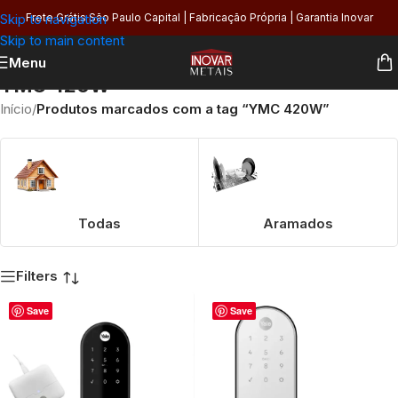
Skip to navigation
Frete Grátis São Paulo Capital | Fabricação Própria | Garantia Inovar
Skip to main content
Menu
YMC 420W
Início
/
Produtos marcados com a tag “YMC 420W”
Todas
Aramados
Filters
Save
Save