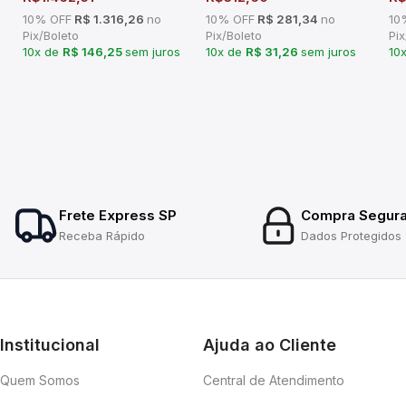
10% OFF
R$ 1.316,26
no
10% OFF
R$ 281,34
no
10
Pix/Boleto
Pix/Boleto
Pix
10x de
R$ 146,25
sem juros
10x de
R$ 31,26
sem juros
10
Frete Express SP
Compra Segur
Receba Rápido
Dados Protegidos
Institucional
Ajuda ao Cliente
Quem Somos
Central de Atendimento