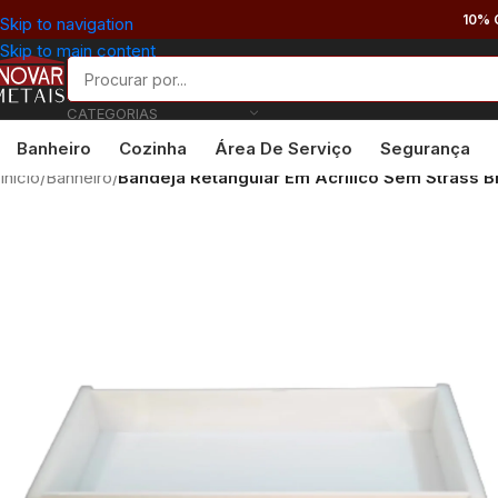
10% 
Skip to navigation
Skip to main content
CATEGORIAS
Banheiro
Cozinha
Área De Serviço
Segurança
Início
/
Banheiro
/
Bandeja Retangular Em Acrílico Sem Strass B