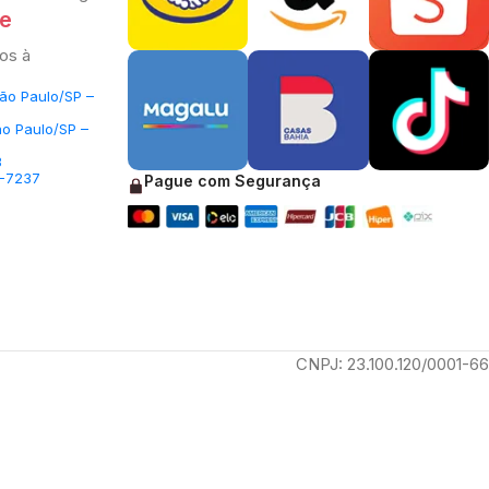
te
os à
São Paulo/SP –
ão Paulo/SP –
3
5-7237
Pague com Segurança
CNPJ: 23.100.120/0001-66