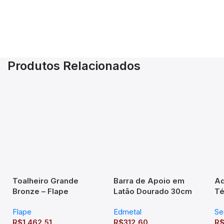
Produtos Relacionados
Toalheiro Grande
Barra de Apoio em
Aq
Bronze – Flape
Latão Dourado 30cm
Té
In
Flape
Edmetal
Se
R$
1.462,51
R$
312,60
R