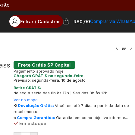
ARTÃO
Comprar via WhatsA
Entrar / Cadastrar
R$
0,00
rass
Frete Grátis SP Capital
Pagamento aprovado hoje:
Chegará GRÁTIS na segunda-feira.
Previsão: segunda-feira, 10 de agosto
Retire GRÁTIS:
de seg a sexta das 8h às 17h | Sab das 8h às 12h
Ver no mapa
⟲
Devolução Grátis:
Você tem até 7 dias a partir da data de
recebimento.
⍟
Compra Garantida:
Garantia tem como objetivo informar...
Em estoque