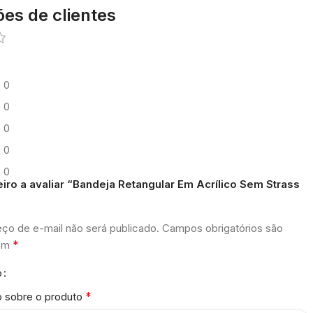
ões de clientes
0
0
0
0
0
eiro a avaliar “Bandeja Retangular Em Acrílico Sem Strass
ço de e-mail não será publicado.
Campos obrigatórios são
*
com
o
*
o sobre o produto