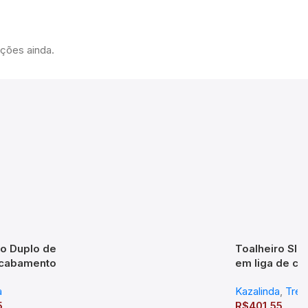
ações ainda.
ro Duplo de
Toalheiro Sli
cabamento
em liga de c
o em Latão
Cromado – T
a
Kazalinda
,
Tren
o – TM176402
5
R$
401,55