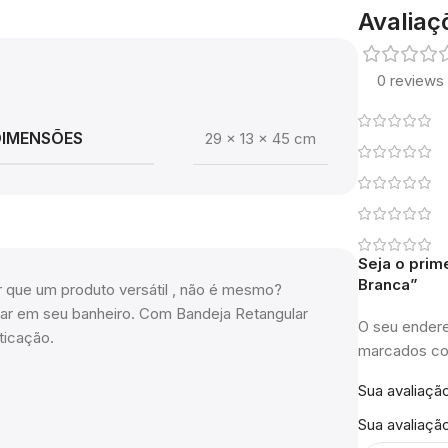
Avaliaç
0 reviews
DIMENSÕES
29 × 13 × 45 cm
Seja o prim
Branca”
hor que um produto versátil , não é mesmo?
izar em seu banheiro. Com Bandeja Retangular
O seu endere
ticação.
marcados 
Sua avaliaçã
Sua avaliaçã