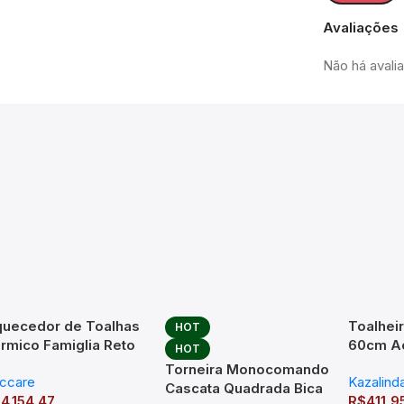
Avaliações
Não há avali
uecedor de Toalhas
Toalhei
HOT
rmico Famiglia Reto
60cm A
HOT
ox Seccare
Redond
Torneira Monocomando
ccare
Kazalind
Cromad
Cascata Quadrada Bica
$
4.154,47
R$
411,9