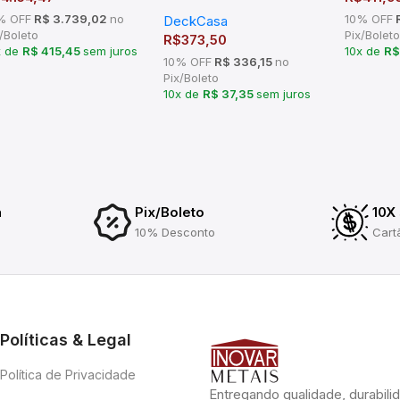
Baixa Inox Polido
% OFF
R$ 3.739,02
no
10% OFF
R
DeckCasa
Deckasa DC-6006C
/Boleto
Pix/Boleto
R$
373,50
x de
R$ 415,45
sem juros
10x de
R$
10% OFF
R$ 336,15
no
Pix/Boleto
10x de
R$ 37,35
sem juros
a
Pix/Boleto
10X
10% Desconto
Cart
Políticas & Legal
Política de Privacidade
Entregando qualidade, durabili