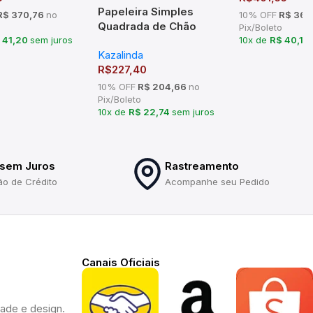
Papeleira Simples
$ 370,76
no
10% OFF
R$ 361
Quadrada de Chão
Pix/Boleto
 41,20
sem juros
10x de
R$ 40,16
Preta Fosca
Kazalinda
R$
227,40
10% OFF
R$ 204,66
no
Pix/Boleto
10x de
R$ 22,74
sem juros
 sem Juros
Rastreamento
ão de Crédito
Acompanhe seu Pedido
Canais Oficiais
dade e design.