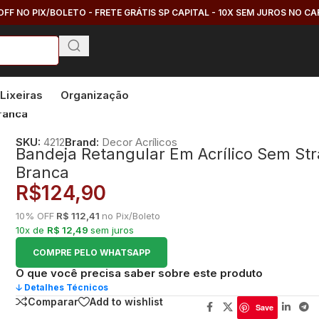
OFF NO PIX/BOLETO - FRETE GRÁTIS SP CAPITAL - 10X SEM JUROS NO C
Lixeiras
Organização
ranca
SKU:
4212
Brand:
Decor Acrílicos
Bandeja Retangular Em Acrílico Sem St
Branca
R$
124,90
10% OFF
R$ 112,41
no Pix/Boleto
10x de
R$ 12,49
sem juros
COMPRE PELO WHATSAPP
O que você precisa saber sobre este produto
🡣 Detalhes Técnicos
Comparar
Add to wishlist
Save