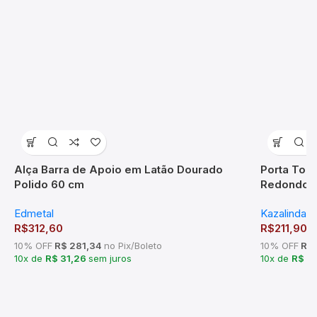
Alça Barra de Apoio em Latão Dourado
Porta Toa
Polido 60 cm
Redondo e
TM176102
Edmetal
Kazalinda
R$
312,60
R$
211,90
10% OFF
R$ 281,34
no Pix/Boleto
10% OFF
R$ 
10x de
R$ 31,26
sem juros
10x de
R$ 21