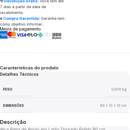
⟲
Devolução Grátis:
Você tem até
7 dias a partir da data de
recebimento.
⍟
Compra Garantida:
Garantia tem
como objetivo informar...
Meios de pagamento
Características do produto
Detalhes Técnicos
PESO
0,500 kg
DIMENSÕES
80 × 10 × 10 cm
Descrição
Alça Barra de Apoio em Latão Dourado Polido 80 cm