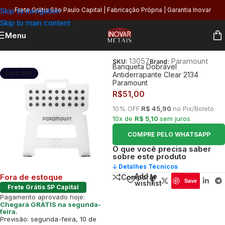
Skip to navigation
Frete Grátis São Paulo Capital | Fabricação Própria | Garantia Inovar
Skip to main content
Menu
Início
/
Organização
/
Móveis e Decoração
/
Bancos e Banquetas
13057
Paramount
SKU:
Brand:
Banqueta Dobrável
SOLD OUT
Antiderrapante Clear 2134
Paramount
R$
51,00
10% OFF
R$ 45,90
no Pix/Boleto
10x de
R$ 5,10
sem juros
COMPRE PELO WHATSAPP
O que você precisa saber
sobre este produto
🡣 Detalhes Técnicos
Add to
Fora de estoque
Comparar
Save
wishlist
Frete Grátis SP Capital
Pagamento aprovado hoje:
Chegará GRÁTIS na segunda-
feira.
Previsão: segunda-feira, 10 de