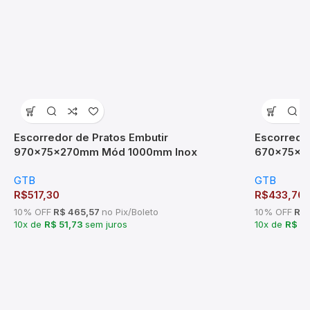
Escorredor de Pratos Embutir
Escorredor
970x75x270mm Mód 1000mm Inox
670x75x2
GTB
GTB
R$
517,30
R$
433,70
10% OFF
R$ 465,57
no Pix/Boleto
10% OFF
R$ 
10x de
R$ 51,73
sem juros
10x de
R$ 4