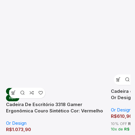
Cadeira de
HOT
Or Design
HOT
Cadeira De Escritório 3318 Gamer
Or Design
Ergonômica Couro Sintético Cor: Vermelho
R$
610,90
Or Design
10% OFF
R$ 
R$
1.073,90
10x de
R$ 6