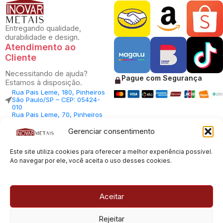
Entregando qualidade,
durabilidade e design.
Atendimento ao
Cliente
Necessitando de ajuda?
Pague com Segurança
Estamos à disposição.
Rua Pais Leme, 180, Pinheiros
São Paulo/SP – CEP: 05424-
010
Rua Pais Leme, 70, Pinheiros
São Paulo/SP – CEP: 05424-
010
Gerenciar consentimento
Central Vendas: (11) 98812-
5033
Este site utiliza cookies para oferecer a melhor experiência possível.
Central Atendimento: (11)
94535-7237
Ao navegar por ele, você aceita o uso desses cookies.
SAC:
sac@inovarmetais.com.br
Aceitar
© 2013 - 2026 |
Inovar Metais
| Todos os direitos reservados.
Rejeitar
Desenvolvido por
Experts Digitais