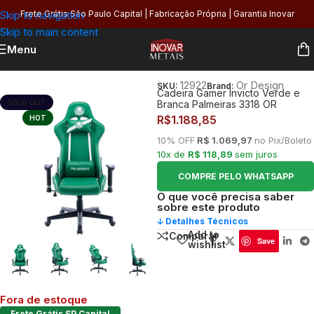
Skip to navigation
Frete Grátis São Paulo Capital | Fabricação Própria | Garantia Inovar
Skip to main content
Menu
Início
/
Organização
/
Móveis e Decoração
/
Bases de Mesa
12922
Or Design
SKU:
Brand:
Cadeira Gamer Invicto Verde e
SOLD OUT
Branca Palmeiras 3318 OR
R$
1.188,85
HOT
10% OFF
R$ 1.069,97
no Pix/Boleto
10x de
R$ 118,89
sem juros
COMPRE PELO WHATSAPP
O que você precisa saber
sobre este produto
🡣 Detalhes Técnicos
Add to
Comparar
Save
wishlist
Fora de estoque
Frete Grátis SP Capital