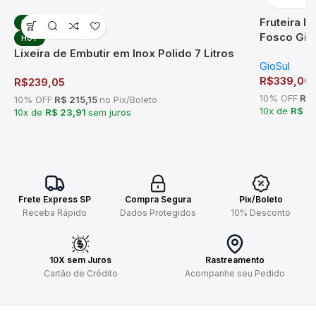
Fruteira 
HOT
Fosco Gira
HOT
Lixeira de Embutir em Inox Polido 7 Litros
GioSul
R$
339,00
R$
239,05
10% OFF
R$ 
10% OFF
R$ 215,15
no Pix/Boleto
10x de
R$ 3
10x de
R$ 23,91
sem juros
Frete Express SP
Compra Segura
Pix/Boleto
Receba Rápido
Dados Protegidos
10% Desconto
10X sem Juros
Rastreamento
Cartão de Crédito
Acompanhe seu Pedido