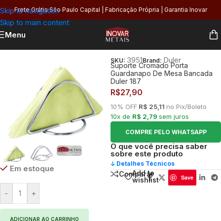
Skip to navigation
Frete Grátis São Paulo Capital | Fabricação Própria | Garantia Inovar
Skip to main content
Menu
Início
/
Cozinha
3951
Duler
SKU:
Brand:
Suporte Cromado Porta
Guardanapo De Mesa Bancada
Duler 187
R$
27,90
10% OFF
R$ 25,11
no Pix/Boleto
10x de
R$ 2,79
sem juros
COMPRE PELO WHATSAPP
O que você precisa saber
sobre este produto
🡣 Detalhes Técnicos
Em estoque
Add to
Comparar
Save
wishlist
-
+
ADICIONAR AO CARRINHO