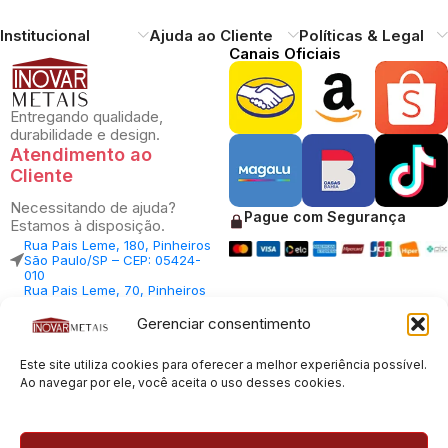
Institucional
Ajuda ao Cliente
Políticas & Legal
Canais Oficiais
Entregando qualidade,
durabilidade e design.
Atendimento ao
Cliente
Necessitando de ajuda?
Pague com Segurança
Estamos à disposição.
Rua Pais Leme, 180, Pinheiros
São Paulo/SP – CEP: 05424-
010
Rua Pais Leme, 70, Pinheiros
São Paulo/SP – CEP: 05424-
010
Gerenciar consentimento
Central Vendas: (11) 98812-
5033
Central Atendimento: (11)
Este site utiliza cookies para oferecer a melhor experiência possível.
94535-7237
Ao navegar por ele, você aceita o uso desses cookies.
SAC:
sac@inovarmetais.com.br