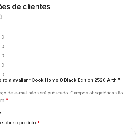
ões de clientes
0
0
0
0
0
eiro a avaliar “Cook Home 8 Black Edition 2526 Arthi”
ço de e-mail não será publicado.
Campos obrigatórios são
*
com
o
*
o sobre o produto