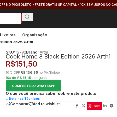
OFF NO PIX/BOLETO - FRETE GRÁTIS SP CAPITAL - 10X SEM JUROS NO C
Lixeiras
Organização
dition 2526 Arthi
SKU:
12792
Brand:
Arthi
Cook Home 8 Black Edition 2526 Arthi
R$
151,50
10% OFF
R$ 136,35
no Pix/Boleto
10x de
R$ 15,15
sem juros
COMPRE PELO WHATSAPP
O que você precisa saber sobre este produto
🡣 Detalhes Técnicos
Comparar
Add to wishlist
Save