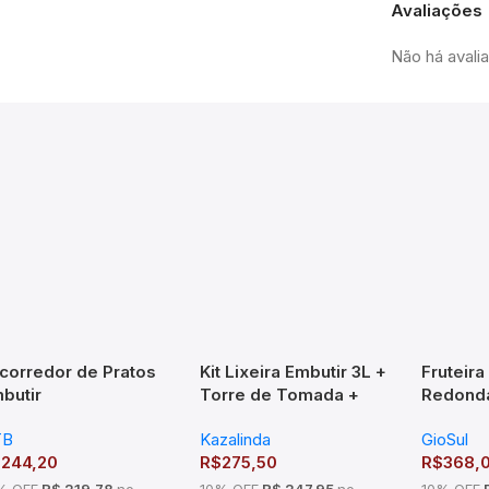
Avaliações
Não há avali
corredor de Pratos
Kit Lixeira Embutir 3L +
Fruteir
butir
Torre de Tomada +
Redond
70x75x270mm Mód
Dosador Inox
Giratór
TB
Kazalinda
GioSul
00mm Cromado
$
244,20
R$
275,50
R$
368,
% OFF
R$ 219,78
no
10% OFF
R$ 247,95
no
10% OFF
R