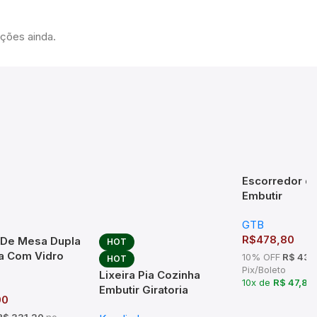
ações ainda.
Escorredor de
Embutir
770x75x270
GTB
800mm Inox
R$
478,80
a De Mesa Dupla
HOT
a Com Vidro
10% OFF
R$ 430
HOT
ia Cromado
Pix/Boleto
Lixeira Pia Cozinha
10x de
R$ 47,88
Embutir Giratoria
00
Granito Inox 6 Litros
$ 331,20
no