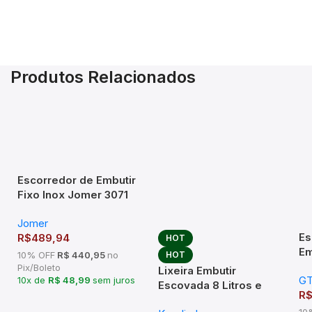
Produtos Relacionados
Escorredor de Embutir
Fixo Inox Jomer 3071
(670x70x300mm)
Jomer
Es
R$
489,94
HOT
Em
HOT
10% OFF
R$ 440,95
no
5
Pix/Boleto
Lixeira Embutir
G
6
10x de
R$ 48,99
sem juros
Escovada 8 Litros e
R
Dosador de Detergente
10