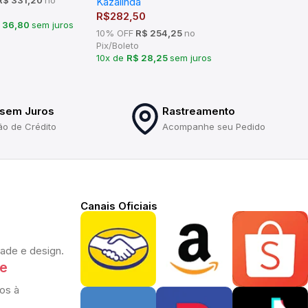
Kazalinda
R$
282,50
 36,80
sem juros
10% OFF
R$ 254,25
no
Pix/Boleto
10x de
R$ 28,25
sem juros
 sem Juros
Rastreamento
ão de Crédito
Acompanhe seu Pedido
Canais Oficiais
dade e design.
te
os à