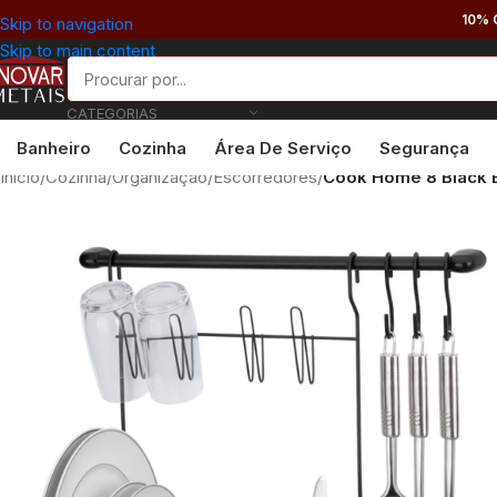
10% 
Skip to navigation
Skip to main content
CATEGORIAS
Banheiro
Cozinha
Área De Serviço
Segurança
Início
/
Cozinha
/
Organização
/
Escorredores
/
Cook Home 8 Black E