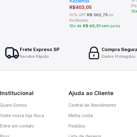
Kazalinda
Inox Escovado
Pix
R$
403,05
10
10% OFF
R$ 362,75
no
Pix/Boleto
10x de
R$ 40,31
sem juros
Frete Express SP
Compra Segur
Receba Rápido
Dados Protegidos
Institucional
Ajuda ao Cliente
Quem Somos
Central de Atendimento
Visite nossa loja física
Minha conta
Entre em contato
Pedidos
Blog
Lista de desejos