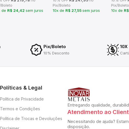
/Boleto
Pix/Boleto
Pix/Boleto
x de
R$ 24,42
sem juros
10x de
R$ 27,55
sem juros
10x de
R$
a
Pix/Boleto
10X
10% Desconto
Cart
Políticas & Legal
Política de Privacidade
Entregando qualidade, durabili
Termos e Condições
Atendimento ao Clien
Política de Trocas e Devoluções
Necessitando de ajuda? Estam
disposição.
Disclaimer