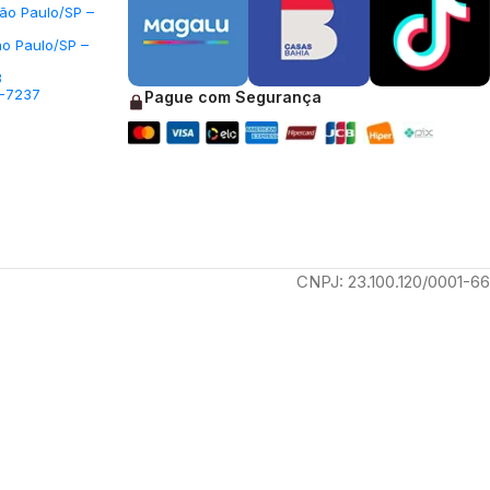
São Paulo/SP –
ão Paulo/SP –
3
5-7237
Pague com Segurança
CNPJ: 23.100.120/0001-66