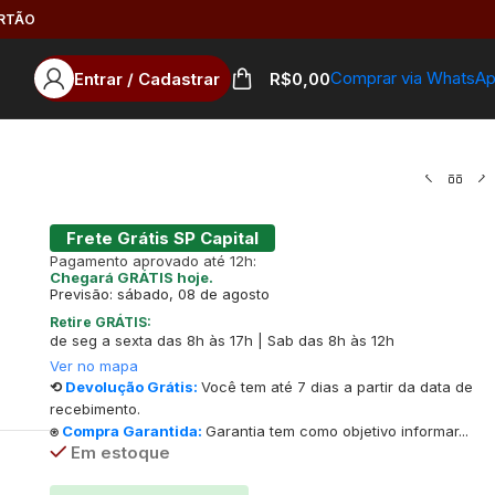
ARTÃO
Comprar via WhatsA
Entrar / Cadastrar
R$
0,00
Frete Grátis SP Capital
Pagamento aprovado até 12h:
Chegará GRÁTIS hoje.
Previsão: sábado, 08 de agosto
Retire GRÁTIS:
de seg a sexta das 8h às 17h | Sab das 8h às 12h
Ver no mapa
⟲
Devolução Grátis:
Você tem até 7 dias a partir da data de
recebimento.
⍟
Compra Garantida:
Garantia tem como objetivo informar...
Em estoque