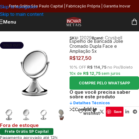
Skip to navigation
Frete Grátis São Paulo Capital | Fabricação Própria | Garantia Inovar
Skip to main content
Menu
Início
/
Banheiro
/
Acabamentos
/
Espelhos
12029
Crysbell
SKU:
Brand:
Espelho de Bancada Jolie
SOLD OUT
Cromado Dupla Face e
Ampliação 5x
R$
127,50
10% OFF
R$ 114,75
no Pix/Boleto
10x de
R$ 12,75
sem juros
COMPRE PELO WHATSAPP
O que você precisa saber
sobre este produto
🡣 Detalhes Técnicos
Add to
Comparar
Save
wishlist
Fora de estoque
Frete Grátis SP Capital
Pagamento aprovado até 12h: