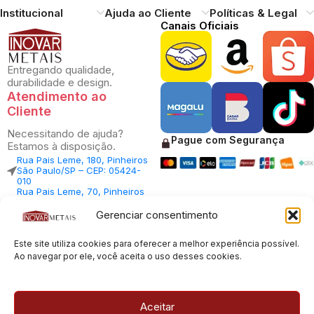
Institucional
Ajuda ao Cliente
Políticas & Legal
Canais Oficiais
Entregando qualidade,
durabilidade e design.
Atendimento ao
Cliente
Necessitando de ajuda?
Pague com Segurança
Estamos à disposição.
Rua Pais Leme, 180, Pinheiros
São Paulo/SP – CEP: 05424-
010
Rua Pais Leme, 70, Pinheiros
São Paulo/SP – CEP: 05424-
010
Gerenciar consentimento
Central Vendas: (11) 98812-
5033
Este site utiliza cookies para oferecer a melhor experiência possível.
Central Atendimento: (11)
94535-7237
Ao navegar por ele, você aceita o uso desses cookies.
SAC:
sac@inovarmetais.com.br
Aceitar