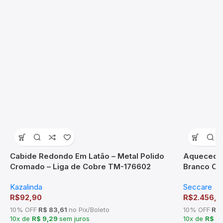
Cabide Redondo Em Latão – Metal Polido
Aquecedor
Cromado – Liga de Cobre TM-176602
Branco Ou
Kazalinda
Seccare
R$
92,90
R$
2.456,2
10% OFF
R$ 83,61
no Pix/Boleto
10% OFF
R$ 
10x de
R$ 9,29
sem juros
10x de
R$ 2