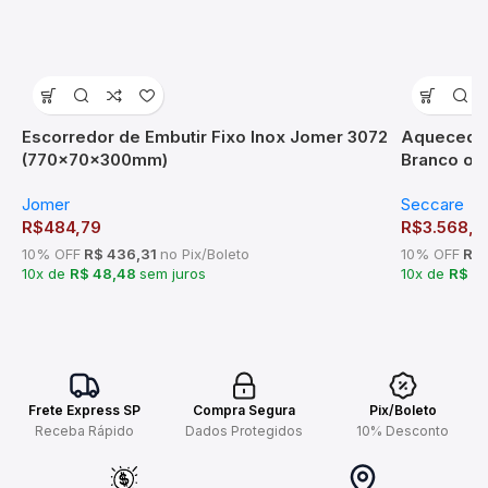
Escorredor de Embutir Fixo Inox Jomer 3072
Aquecedor
(770x70x300mm)
Branco ou
Jomer
Seccare
R$
484,79
R$
3.568,5
10% OFF
R$ 436,31
no Pix/Boleto
10% OFF
R$ 
10x de
R$ 48,48
sem juros
10x de
R$ 3
Frete Express SP
Compra Segura
Pix/Boleto
Receba Rápido
Dados Protegidos
10% Desconto