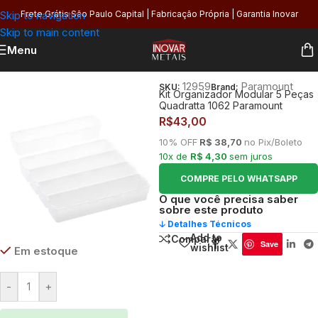
Skip to navigation
Frete Grátis São Paulo Capital | Fabricação Própria | Garantia Inovar
Skip to main content
Menu
Início
/
Utilidades
/
Armazenagem
12959
Paramount
SKU:
Brand:
Kit Organizador Modular 5 Peças
Quadratta 1062 Paramount
R$
43,00
10% OFF
R$ 38,70
no Pix/Boleto
10x de
R$ 4,30
sem juros
COMPRE PELO WHATSAPP
O que você precisa saber
sobre este produto
🡣 Detalhes Técnicos
Add to
Comparar
Save
wishlist
Em estoque
-
+