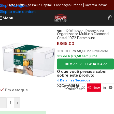
Skip to navigation
Frete Grátis São Paulo Capital | Fabricação Própria | Garantia Inovar
Skip to main content
Menu
Início
/
Utilidades
/
Armazenagem
12961
Paramount
SKU:
Brand:
Organizador Multiuso Diamond
Cristal 1072 Paramount
R$
65,00
10% OFF
R$ 58,50
no Pix/Boleto
10x de
R$ 6,50
sem juros
COMPRE PELO WHATSAPP
O que você precisa saber
sobre este produto
🡣 Detalhes Técnicos
Add to
Comparar
Save
wishlist
Em estoque
-
+