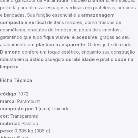
Este organizador da
Paramount
, modelo
Diamond
, é a solução
perfeita para otimizar espaços verticais em prateleiras, armários
e bancadas. Sua função essencial é a
armazenagem
compacta e vertical
de itens maiores, como frascos de
cosméticos, produtos de limpeza ou potes de alimentos,
garantindo que tudo fique
visível e acessível
graças ao seu
acabamento em
plástico transparente
. O design texturizado
Diamond
confere um toque estético, enquanto sua construção
robusta em
plástico
assegura
durabilidade
e
praticidade na
limpeza
.
Ficha Técnica
código:
1072
marca:
Paramount
composto por:
1 (uma) Unidade
cor:
Transparente
material:
Plástico
peso:
0,385 kg (385 g)