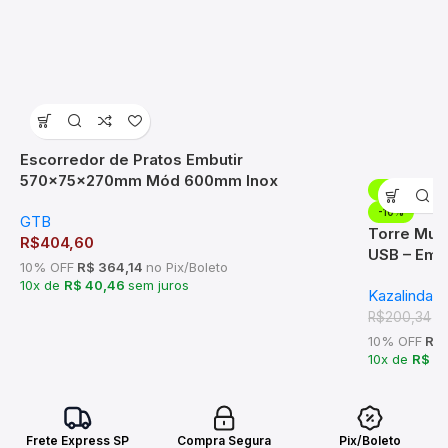
Escorredor de Pratos Embutir
570x75x270mm Mód 600mm Inox
-10%
-10%
GTB
Torre Mult
R$
404,60
USB – Embu
10% OFF
R$ 364,14
no Pix/Boleto
10x de
R$ 40,46
sem juros
Kazalinda
R
R$
200,34
10% OFF
R$ 
10x de
R$ 1
Frete Express SP
Compra Segura
Pix/Boleto