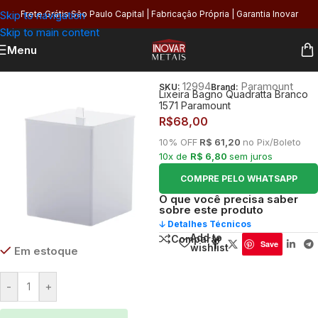
Skip to navigation
Frete Grátis São Paulo Capital | Fabricação Própria | Garantia Inovar
Skip to main content
Menu
nício
/
Lixeiras
/
Lixeiras por Ambiente
/
Lixeiras para Área de Serviço
12994
Paramount
SKU:
Brand:
Lixeira Bagno Quadratta Branco
1571 Paramount
R$
68,00
10% OFF
R$ 61,20
no Pix/Boleto
10x de
R$ 6,80
sem juros
COMPRE PELO WHATSAPP
O que você precisa saber
sobre este produto
🡣 Detalhes Técnicos
Add to
Comparar
Save
wishlist
Em estoque
-
+