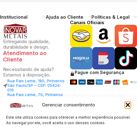
Institucional
Ajuda ao Cliente
Políticas & Legal
Canais Oficiais
Entregando qualidade,
durabilidade e design.
Atendimento ao
Cliente
Necessitando de ajuda?
Pague com Segurança
Estamos à disposição.
Rua Pais Leme, 180, Pinheiros
São Paulo/SP – CEP: 05424-
010
Rua Pais Leme, 70, Pinheiros
São Paulo/SP – CEP: 05424-
010
Gerenciar consentimento
Central Vendas: (11) 98812-
5033
Este site utiliza cookies para oferecer a melhor experiência possível.
Central Atendimento: (11)
94535-7237
Ao navegar por ele, você aceita o uso desses cookies.
SAC:
sac@inovarmetais.com.br