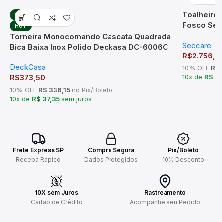
Toalheiro 
HOT
Fosco Sec
HOT
Torneira Monocomando Cascata Quadrada
Seccare
Bica Baixa Inox Polido Deckasa DC-6006C
R$
2.756,1
DeckCasa
10% OFF
R$ 
R$
373,50
10x de
R$ 2
10% OFF
R$ 336,15
no Pix/Boleto
10x de
R$ 37,35
sem juros
Frete Express SP
Compra Segura
Pix/Boleto
Receba Rápido
Dados Protegidos
10% Desconto
10X sem Juros
Rastreamento
Cartão de Crédito
Acompanhe seu Pedido