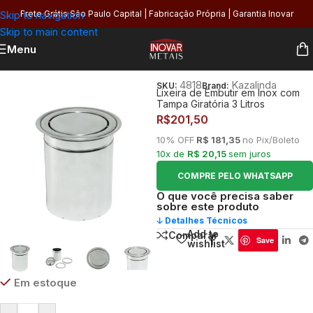
Skip to navigation
Frete Grátis São Paulo Capital | Fabricação Própria | Garantia Inovar
Skip to main content
Menu
Início
/
Lixeiras
/
Lixeiras por Funcionalidades
/
Lixeiras de Embutir
4818
Kazalinda
SKU:
Brand:
Lixeira de Embutir em Inox com
Tampa Giratória 3 Litros
R$
201,50
10% OFF
R$ 181,35
no Pix/Boleto
10x de
R$ 20,15
sem juros
COMPRE PELO WHATSAPP
O que você precisa saber
sobre este produto
🡣 Detalhes Técnicos
Add to
Comparar
Save
wishlist
Em estoque