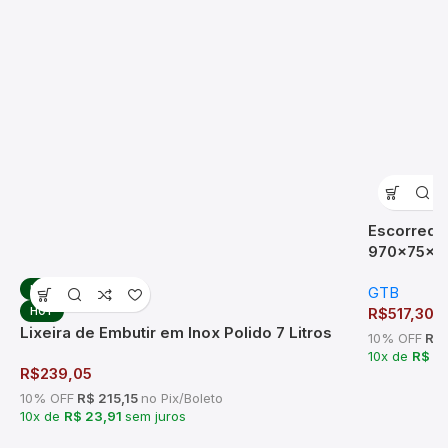
Escorredor
970x75x2
GTB
HOT
R$
517,30
HOT
Lixeira de Embutir em Inox Polido 7 Litros
10% OFF
R$ 
10x de
R$ 5
R$
239,05
10% OFF
R$ 215,15
no Pix/Boleto
10x de
R$ 23,91
sem juros