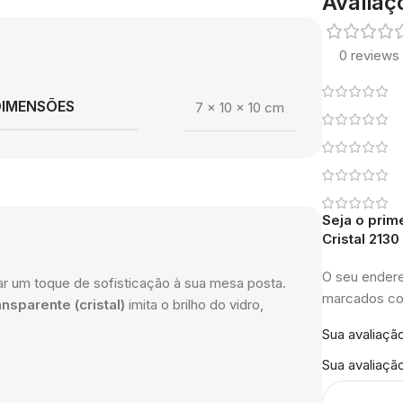
Avaliaç
0 reviews
DIMENSÕES
7 × 10 × 10 cm
Seja o prim
Cristal 213
O seu endere
nar um toque de sofisticação à sua mesa posta.
marcados 
ansparente (cristal)
imita o brilho do vidro,
Sua avaliaçã
Sua avaliaçã