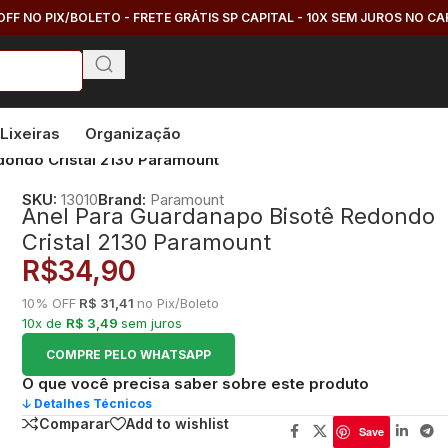
OFF NO PIX/BOLETO - FRETE GRÁTIS SP CAPITAL - 10X SEM JUROS NO C
Lixeiras
Organização
dondo Cristal 2130 Paramount
SKU:
13010
Brand:
Paramount
Anel Para Guardanapo Bisotê Redondo
Cristal 2130 Paramount
R$
34,90
10% OFF
R$ 31,41
no Pix/Boleto
10x de
R$ 3,49
sem juros
COMPRE PELO WHATSAPP
O que você precisa saber sobre este produto
🡣 Detalhes Técnicos
Comparar
Add to wishlist
Save