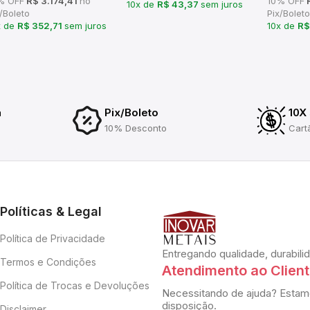
% OFF
R$ 3.174,41
no
10% OFF
R
10x de
R$ 43,37
sem juros
/Boleto
Pix/Boleto
x de
R$ 352,71
sem juros
10x de
R$
a
Pix/Boleto
10X
10% Desconto
Cart
Políticas & Legal
Política de Privacidade
Entregando qualidade, durabili
Termos e Condições
Atendimento ao Clien
Política de Trocas e Devoluções
Necessitando de ajuda? Estam
disposição.
Disclaimer