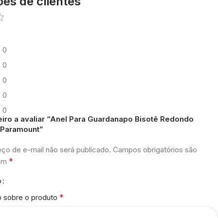
ões de clientes
0
0
0
0
0
eiro a avaliar “Anel Para Guardanapo Bisotê Redondo
0 Paramount”
ço de e-mail não será publicado.
Campos obrigatórios são
*
com
o
*
o sobre o produto