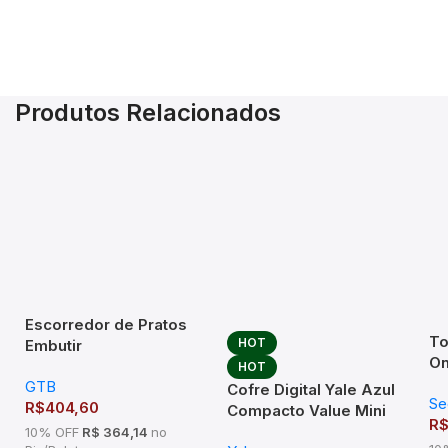
Produtos Relacionados
Escorredor de Pratos
To
HOT
Embutir
On
570x75x270mm Mód
HOT
Fo
GTB
600mm Inox
Cofre Digital Yale Azul
Se
R$
404,60
Compacto Value Mini
R
Blue para Apartamento
10% OFF
R$ 364,14
no