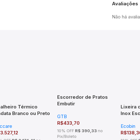
Avaliações
Não há avali
Escorredor de Pratos
Embutir
alheiro Térmico
Lixeira
670x75x270mm Mód
data Branco ou Preto
Inox Es
GTB
700mm Inox
sco Seccare
Alumíni
R$
433,70
ccare
Ecobin
enferruj
10% OFF
R$ 390,33
no
$
3.527,12
R$
138,3
Pix/Boleto