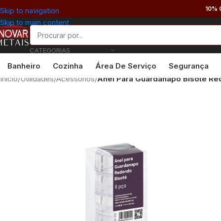
10% 
Skip to navigation
Skip to main content
CATEGORIAS
Banheiro
Cozinha
Área De Serviço
Segurança
Início
/
Utilidades
/
Acessórios
/
Anel Para Guardanapo Bisotê Re