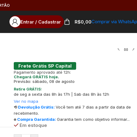
ARTÃO
Comprar via WhatsA
Entrar / Cadastrar
R$
0,00
Frete Grátis SP Capital
Pagamento aprovado até 12h:
Chegará GRÁTIS hoje.
Previsão: sábado, 08 de agosto
Retire GRÁTIS:
de seg a sexta das 8h às 17h | Sab das 8h às 12h
Ver no mapa
⟲
Devolução Grátis:
Você tem até 7 dias a partir da data de
recebimento.
⍟
Compra Garantida:
Garantia tem como objetivo informar...
Em estoque