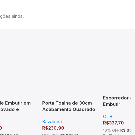
ações ainda.
Escorredor de
 de Embutir em
Porta Toalha de 30cm
Embutir
covado e
Acabamento Quadrado
970x75x270
o 3 Litros NÃO
em Latão – TM176101
GTB
1000mm Cro
Kazalinda
a
R$
337,70
0
R$
230,90
10% OFF
R$ 303