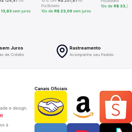
$ 124,47
no
10% OFF
R$ 207,81
no
Pix/Boleto
Pix/Boleto
10x de
R$ 33,77
 13,83
sem juros
10x de
R$ 23,09
sem juros
 sem Juros
Rastreamento
ão de Crédito
Acompanhe seu Pedido
Canais Oficiais
dade e design.
te
os à