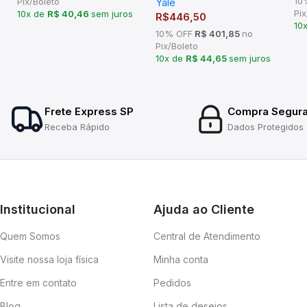
10
Yale
Pix/Boleto
e Escritório
Pix
10x de
R$ 40,46
sem juros
R$
446,50
10
10% OFF
R$ 401,85
no
Pix/Boleto
10x de
R$ 44,65
sem juros
Frete Express SP
Compra Segur
Receba Rápido
Dados Protegidos
Institucional
Ajuda ao Cliente
Quem Somos
Central de Atendimento
Visite nossa loja física
Minha conta
Entre em contato
Pedidos
Blog
Lista de desejos