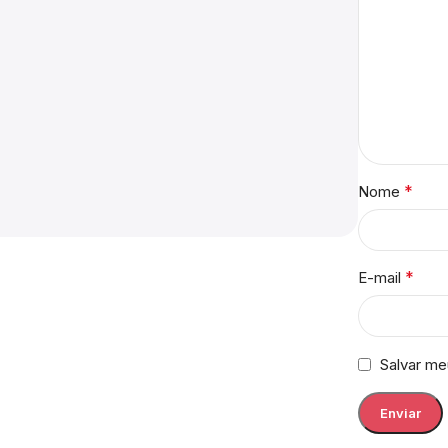
*
Nome
*
E-mail
Salvar me