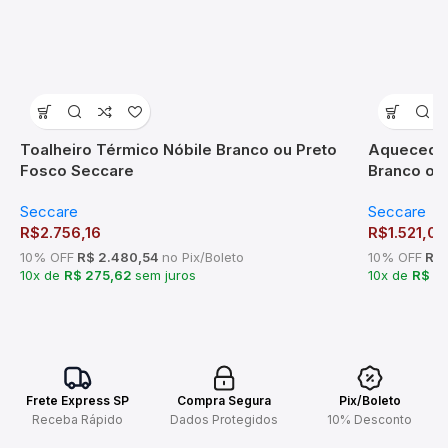
Toalheiro Térmico Nóbile Branco ou Preto
Aquecedor
Fosco Seccare
Branco ou
Seccare
Seccare
R$
2.756,16
R$
1.521,08
10% OFF
R$ 2.480,54
no Pix/Boleto
10% OFF
R$ 
10x de
R$ 275,62
sem juros
10x de
R$ 15
Frete Express SP
Compra Segura
Pix/Boleto
Receba Rápido
Dados Protegidos
10% Desconto