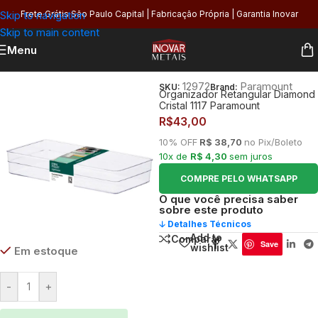
Skip to navigation
Frete Grátis São Paulo Capital | Fabricação Própria | Garantia Inovar
Skip to main content
Menu
Início
/
Utilidades
/
Armazenagem
12972
Paramount
SKU:
Brand:
Organizador Retangular Diamond
Cristal 1117 Paramount
R$
43,00
10% OFF
R$ 38,70
no Pix/Boleto
10x de
R$ 4,30
sem juros
COMPRE PELO WHATSAPP
O que você precisa saber
sobre este produto
🡣 Detalhes Técnicos
Add to
Comparar
Save
wishlist
Em estoque
-
+