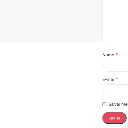
*
Nome
*
E-mail
Salvar me