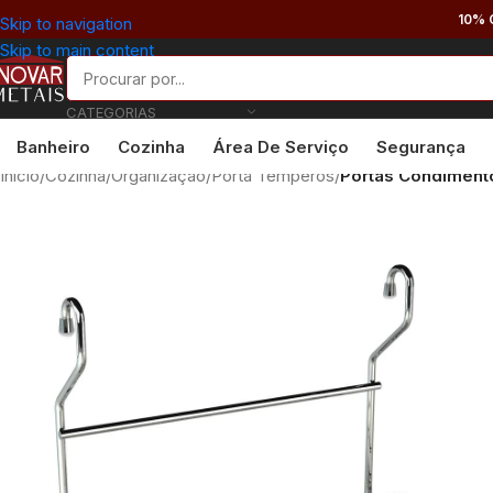
10% 
Skip to navigation
Skip to main content
CATEGORIAS
Banheiro
Cozinha
Área De Serviço
Segurança
Início
/
Cozinha
/
Organização
/
Porta Temperos
/
Portas Condiment