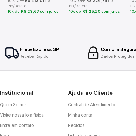
10% OFF
R$ 213,01
no
10% OFF
R$ 226,76
no
10
Pix/Boleto
Pix/Boleto
Pix
10x de
R$ 23,67
sem juros
10x de
R$ 25,20
sem juros
10
Frete Express SP
Compra Segur
Receba Rápido
Dados Protegidos
Institucional
Ajuda ao Cliente
Quem Somos
Central de Atendimento
Visite nossa loja física
Minha conta
Entre em contato
Pedidos
Blog
Lista de desejos