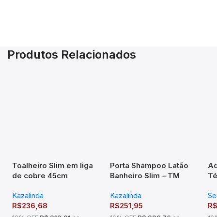
Produtos Relacionados
Toalheiro Slim em liga
Porta Shampoo Latão
Aq
de cobre 45cm
Banheiro Slim – TM
Té
Cromado – TM 176203
176503
Pi
Kazalinda
Kazalinda
Se
R$
236,68
R$
251,95
R