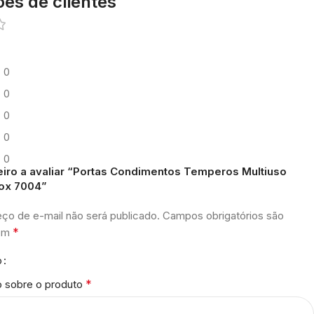
ões de clientes
0
0
0
0
0
eiro a avaliar “Portas Condimentos Temperos Multiuso
ox 7004”
ço de e-mail não será publicado.
Campos obrigatórios são
*
com
o
*
o sobre o produto