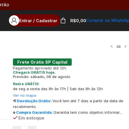
ARTÃO
Comprar via WhatsA
Entrar / Cadastrar
R$
0,00
o
Frete Grátis SP Capital
Pagamento aprovado até 12h:
Chegará GRÁTIS hoje.
Previsão: sábado, 08 de agosto
Retire GRÁTIS:
de seg a sexta das 8h às 17h | Sab das 8h às 12h
Ver no mapa
⟲
Devolução Grátis:
Você tem até 7 dias a partir da data de
recebimento.
⍟
Compra Garantida:
Garantia tem como objetivo informar...
Em estoque