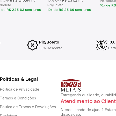
% OFF
R$ 2.210,64
no
10% OFF
R$ 231,21
no
Pix/Boleto
/Boleto
Pix/Boleto
10x de
R$
x de
R$ 245,63
sem juros
10x de
R$ 25,69
sem juros
a
Pix/Boleto
10X
10% Desconto
Cart
Políticas & Legal
Política de Privacidade
Entregando qualidade, durabili
Termos e Condições
Atendimento ao Clien
Política de Trocas e Devoluções
Necessitando de ajuda? Estam
disposição.
Disclaimer