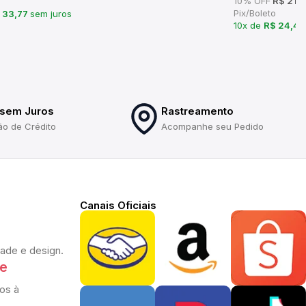
10% OFF
R$ 219
Pix/Boleto
 33,77
sem juros
10x de
R$ 24,4
 sem Juros
Rastreamento
ão de Crédito
Acompanhe seu Pedido
Canais Oficiais
dade e design.
te
os à