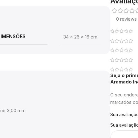
Avaliaç
0 reviews
DIMENSÕES
34 × 26 × 16 cm
Seja o prim
Aramado In
O seu endere
marcados 
rame 3,00 mm
Sua avaliaçã
Sua avaliaçã