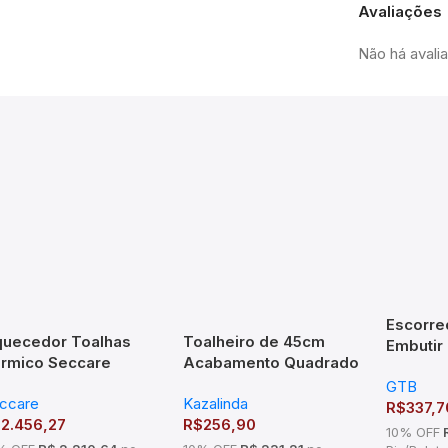
Avaliações
Não há avali
Escorre
uecedor Toalhas
Toalheiro de 45cm
Embutir
rmico Seccare
Acabamento Quadrado
970x75
azza Branco Ou Preto
em Latão – TM c
GTB
1000mm
ccare
Kazalinda
R$
337,7
$
2.456,27
R$
256,90
10% OFF