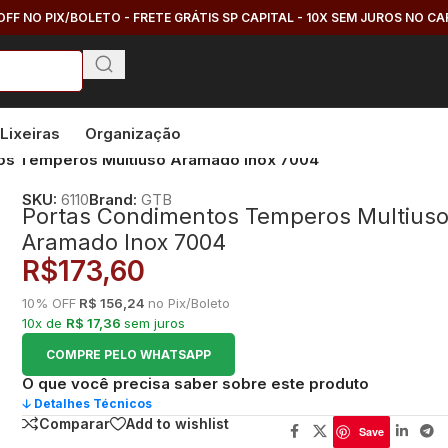
OFF NO PIX/BOLETO - FRETE GRÁTIS SP CAPITAL - 10X SEM JUROS NO C
Lixeiras
Organização
os Temperos Multiuso Aramado Inox 7004
SKU:
6110
Brand:
GTB
Portas Condimentos Temperos Multius
Aramado Inox 7004
R$
173,60
10% OFF
R$ 156,24
no Pix/Boleto
10x de
R$ 17,36
sem juros
COMPRE PELO WHATSAPP
O que você precisa saber sobre este produto
🡣 Detalhes Técnicos
Comparar
Add to wishlist
Save