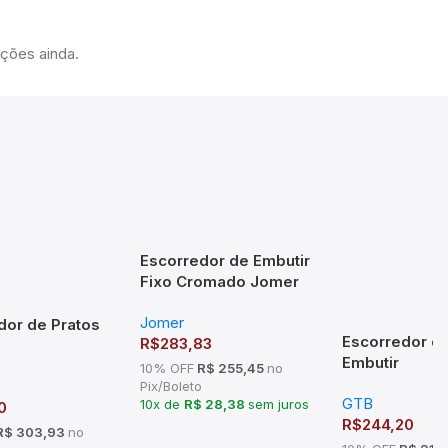
ações ainda.
Escorredor de Embutir
Fixo Cromado Jomer
8732 (770x70x300mm)
Jomer
dor de Pratos
Escorredor de
R$
283,83
Embutir
x270mm Mód
10% OFF
R$ 255,45
no
570x75x270
Pix/Boleto
 Cromado
GTB
600mm Crom
10x de
R$ 28,38
sem juros
0
R$
244,20
R$ 303,93
no