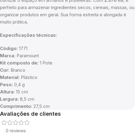
otimizar o espaço em armários e prateleiras. Com
2.570 ml
, é
perfeito para armazenar ingredientes secos, cereais, massas, ou
organizar produtos em geral. Sua forma estreita e alongada é
muito prática.
Especificações técnicas:
Código:
1771
Marca:
Paramount
Kit composto de:
1 Pote
Cor:
Branco
Material:
Plástico
Peso:
0,4 g
Altura:
15 cm
Largura:
8,5 cm
Comprimento:
27,5 cm
Avaliações de clientes
0 reviews