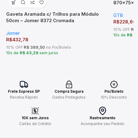
870x75x2
Gaveta Aramada c/ Trilhos para Módulo
GTB
50cm – Jomer 8372 Cromada
R$
228,60
10% OFF
R$ 
Jomer
10x de
R$ 2
R$
432,78
10% OFF
R$ 389,50
no Pix/Boleto
10x de
R$ 43,28
sem juros
Frete Express SP
Compra Segura
Pix/Boleto
Receba Rápido
Dados Protegidos
10% Desconto
10X sem Juros
Rastreamento
Cartão de Crédito
Acompanhe seu Pedido