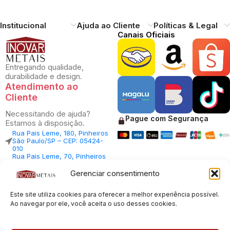
Institucional
Ajuda ao Cliente
Políticas & Legal
Canais Oficiais
Entregando qualidade,
durabilidade e design.
Atendimento ao
Cliente
Necessitando de ajuda?
Pague com Segurança
Estamos à disposição.
Rua Pais Leme, 180, Pinheiros
São Paulo/SP – CEP: 05424-
010
Rua Pais Leme, 70, Pinheiros
São Paulo/SP – CEP: 05424-
010
Gerenciar consentimento
Central Vendas: (11) 98812-
5033
Este site utiliza cookies para oferecer a melhor experiência possível.
Central Atendimento: (11)
94535-7237
Ao navegar por ele, você aceita o uso desses cookies.
SAC:
sac@inovarmetais.com.br