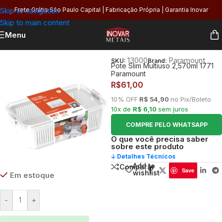
Skip to navigation
Frete Grátis São Paulo Capital | Fabricação Própria | Garantia Inovar
Skip to main content
Menu
Início
/
Cozinha
/
Organização
/
Potes
13000
Paramount
SKU:
Brand:
Pote Slim Multiuso 2,570ml 1771
Paramount
R$
61,00
10% OFF
R$ 54,90
no Pix/Boleto
10x de
R$ 6,10
sem juros
COMPRE PELO WHATSAPP
O que você precisa saber
sobre este produto
🡣 Detalhes Técnicos
Add to
Comparar
Save
wishlist
Em estoque
-
+