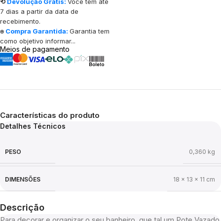
⟲
Devolução Grátis:
Você tem até
7 dias a partir da data de
recebimento.
⍟
Compra Garantida:
Garantia tem
como objetivo informar...
Meios de pagamento
Características do produto
Detalhes Técnicos
PESO
0,360 kg
DIMENSÕES
18 × 13 × 11 cm
Descrição
Para decorar e organizar o seu banheiro, que tal um Pote Vazado