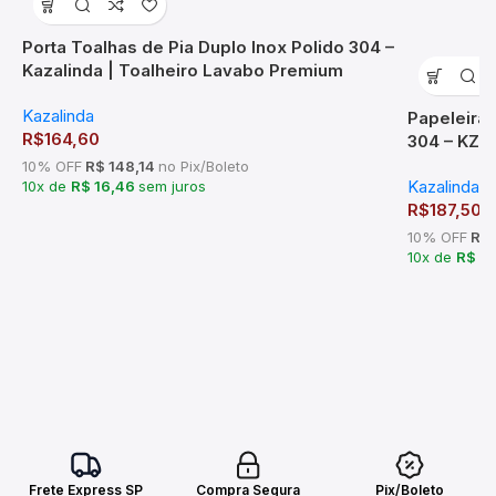
Porta Toalhas de Pia Duplo Inox Polido 304 –
Kazalinda | Toalheiro Lavabo Premium
Kazalinda
Papeleira
R$
164,60
304 – KZI
10% OFF
R$ 148,14
no Pix/Boleto
Kazalinda
10x de
R$ 16,46
sem juros
R$
187,50
10% OFF
R$ 
10x de
R$ 1
Frete Express SP
Compra Segura
Pix/Boleto