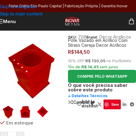
Skip to navigation
Frete Grátis São Paulo Capital | Fabricação Própria | Garantia Inovar
Skip to main content
Menu
Início
/
Banheiro
708
Decor Acrílicos
SKU:
Brand:
Pote Vazado em Acrílico Com
Strass Cereja Decor Acrílicos
R$
144,50
10% OFF
R$ 130,05
no Pix/Boleto
10x de
R$ 14,45
sem juros
COMPRE PELO WHATSAPP
O que você precisa saber
sobre este produto
🡣 Detalhes Técnicos
Add to
Comparar
Save
wishlist
Em estoque