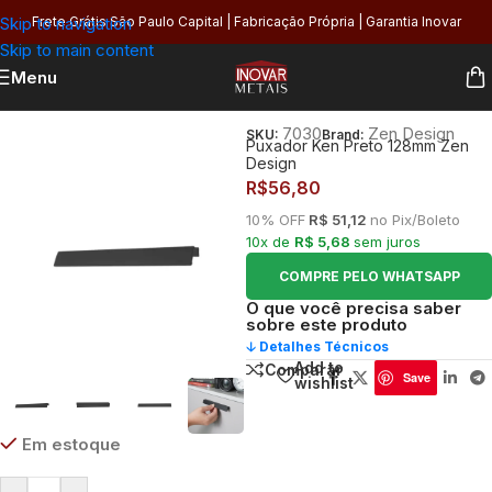
Skip to navigation
Frete Grátis São Paulo Capital | Fabricação Própria | Garantia Inovar
Skip to main content
Menu
Início
/
Utilidades
/
Puxadores
7030
Zen Design
SKU:
Brand:
Puxador Ken Preto 128mm Zen
Design
R$
56,80
10% OFF
R$ 51,12
no Pix/Boleto
10x de
R$ 5,68
sem juros
COMPRE PELO WHATSAPP
O que você precisa saber
sobre este produto
🡣 Detalhes Técnicos
Add to
Comparar
Save
wishlist
Em estoque