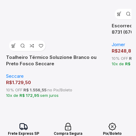
Escorredo
8731 (67
Jomer
R$
248,89
Toalheiro Térmico Soluzione Branco ou
10% OFF
R$ 
Preto Fosco Seccare
10x de
R$ 2
Seccare
R$
1.729,50
10% OFF
R$ 1.556,55
no Pix/Boleto
10x de
R$ 172,95
sem juros
Frete Express SP
Compra Segura
Pix/Boleto