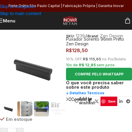
Skip to navigation
Frete Grátis São Paulo Capital | Fabricação Própria | Garantia Inovar
Skip to main content
Menu
Início
/
Utilidades
/
Puxadores
12394
Zen Design
SKU:
Brand:
Puxador Sorento 96mm Preto
Zen Design
R$
128,50
10% OFF
R$ 115,65
no Pix/Boleto
10x de
R$ 12,85
sem juros
COMPRE PELO WHATSAPP
O que você precisa saber
sobre este produto
🡣 Detalhes Técnicos
Add to
Comparar
Save
wishlist
Em estoque