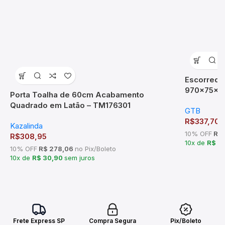
Escorredor
970x75x2
Porta Toalha de 60cm Acabamento
Quadrado em Latão – TM176301
GTB
R$
337,70
Kazalinda
10% OFF
R$ 
R$
308,95
10x de
R$ 3
10% OFF
R$ 278,06
no Pix/Boleto
10x de
R$ 30,90
sem juros
Frete Express SP
Compra Segura
Pix/Boleto