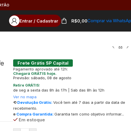
ARTÃO
Comprar via WhatsA
Entrar / Cadastrar
R$
0,00
fe
Frete Grátis SP Capital
Pagamento aprovado até 12h:
Chegará GRÁTIS hoje.
Previsão: sábado, 08 de agosto
Retire GRÁTIS:
de seg a sexta das 8h às 17h | Sab das 8h às 12h
Ver no mapa
⟲
Devolução Grátis:
Você tem até 7 dias a partir da data de
recebimento.
⍟
Compra Garantida:
Garantia tem como objetivo informar...
Em estoque