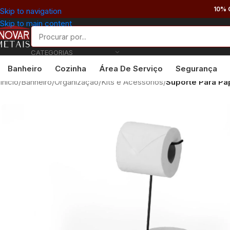
10% 
Skip to navigation
Skip to main content
CATEGORIAS
Banheiro
Cozinha
Área De Serviço
Segurança
Início
/
Banheiro
/
Organização
/
Kits e Acessórios
/
Suporte Para Pap