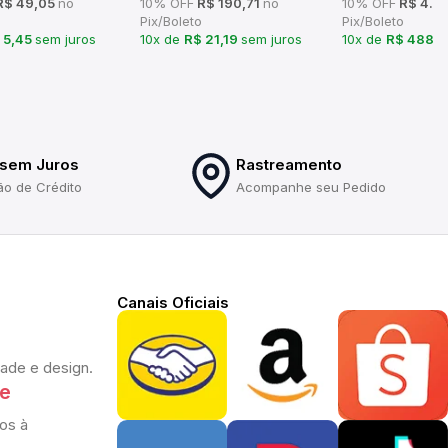
$ 49,05
no
10% OFF
R$ 190,71
no
10% OFF
R$ 4.3
Pix/Boleto
Pix/Boleto
 5,45
sem juros
10x de
R$ 21,19
sem juros
10x de
R$ 488,
 sem Juros
Rastreamento
ão de Crédito
Acompanhe seu Pedido
Canais Oficiais
dade e design.
te
os à