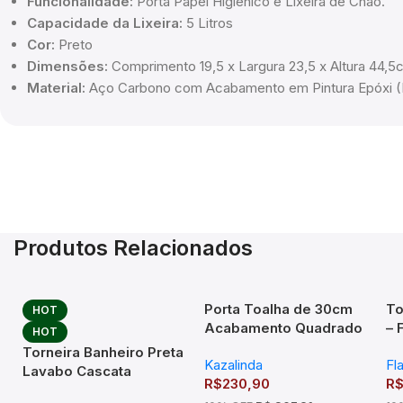
Funcionalidade:
Porta Papel Higiênico e Lixeira de Chão.
Capacidade da Lixeira:
5 Litros
Cor:
Preto
Dimensões:
Comprimento 19,5 x Largura 23,5 x Altura 44,5
Material:
Aço Carbono com Acabamento em Pintura Epóxi (
Produtos Relacionados
Porta Toalha de 30cm
To
HOT
Acabamento Quadrado
– 
HOT
em Latão – TM176101
Torneira Banheiro Preta
Kazalinda
Fl
Lavabo Cascata
R$
230,90
R
Monocomando Bica