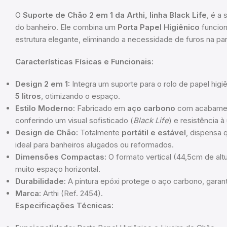
O
Suporte de Chão 2 em 1 da Arthi, linha Black Life
, é a
do banheiro. Ele combina um
Porta Papel Higiênico
funcio
estrutura elegante, eliminando a necessidade de furos na pa
Características Físicas e Funcionais:
Design 2 em 1:
Integra um suporte para o rolo de papel hig
5 litros
, otimizando o espaço.
Estilo Moderno:
Fabricado em
aço carbono
com acabame
conferindo um visual sofisticado (
Black Life
) e resistência 
Design de Chão:
Totalmente
portátil e estável
, dispensa 
ideal para banheiros alugados ou reformados.
Dimensões Compactas:
O formato vertical (44,5cm de alt
muito espaço horizontal.
Durabilidade:
A pintura epóxi protege o aço carbono, garanti
Marca:
Arthi (Ref. 2454).
Especificações Técnicas: