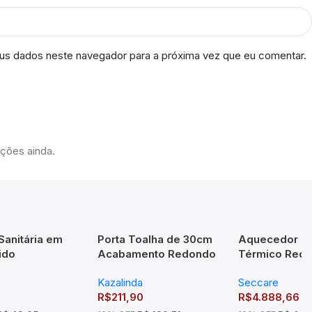
us dados neste navegador para a próxima vez que eu comentar.
ações ainda.
Sanitária em
Porta Toalha de 30cm
Aquecedor de
ido
Acabamento Redondo
Térmico Requi
em Liga de Cobre
Seccare
Kazalinda
Seccare
Cromado – TM176102
R$
211,90
R$
4.888,66