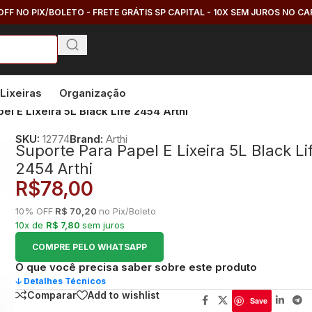
OFF NO PIX/BOLETO - FRETE GRÁTIS SP CAPITAL - 10X SEM JUROS NO C
Lixeiras
Organização
el E Lixeira 5L Black Life 2454 Arthi
SKU:
12774
Brand:
Arthi
Suporte Para Papel E Lixeira 5L Black Li
2454 Arthi
R$
78,00
10% OFF
R$ 70,20
no Pix/Boleto
10x de
R$ 7,80
sem juros
COMPRE PELO WHATSAPP
O que você precisa saber sobre este produto
🡣 Detalhes Técnicos
Comparar
Add to wishlist
Save