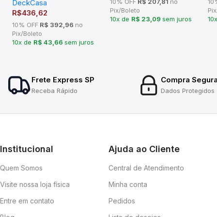
10% OFF
R$ 207,81
no
10
DeckCasa
Alta
Pix/Boleto
Pix
R$
436,62
10x de
R$ 23,09
sem juros
10
10% OFF
R$ 392,96
no
Pix/Boleto
10x de
R$ 43,66
sem juros
Frete Express SP
Compra Segur
Receba Rápido
Dados Protegidos
Institucional
Ajuda ao Cliente
Quem Somos
Central de Atendimento
Visite nossa loja física
Minha conta
Entre em contato
Pedidos