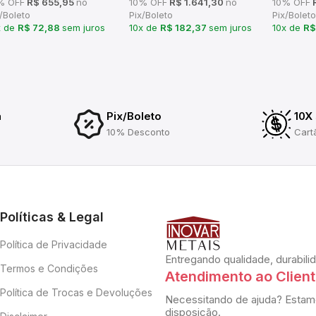
% OFF
R$ 655,95
no
10% OFF
R$ 1.641,30
no
10% OFF
R
/Boleto
Pix/Boleto
Pix/Boleto
x de
R$ 72,88
sem juros
10x de
R$ 182,37
sem juros
10x de
R$
a
Pix/Boleto
10X
10% Desconto
Cart
Políticas & Legal
Política de Privacidade
Entregando qualidade, durabili
Termos e Condições
Atendimento ao Clien
Política de Trocas e Devoluções
Necessitando de ajuda? Estam
disposição.