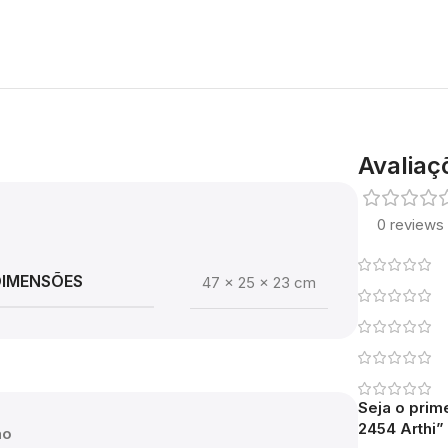
Avaliaç
0 reviews
DIMENSÕES
47 × 25 × 23 cm
Seja o prime
2454 Arthi”
ão