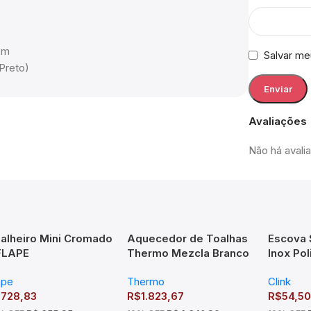
cm
Salvar me
Preto)
Avaliações
Não há avali
alheiro Mini Cromado
Aquecedor de Toalhas
Escova 
FLAPE
Thermo Mezcla Branco
Inox Pol
Clean
ape
Thermo
Clink
$
728,83
R$
1.823,67
R$
54,50