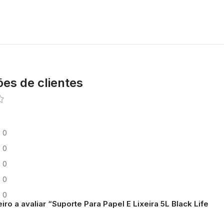
ões de clientes
0
0
0
0
0
iro a avaliar “Suporte Para Papel E Lixeira 5L Black Life