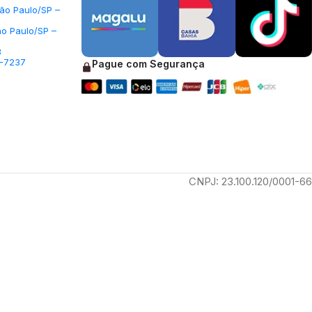
São Paulo/SP –
ão Paulo/SP –
3
5-7237
Pague com Segurança
CNPJ: 23.100.120/0001-66