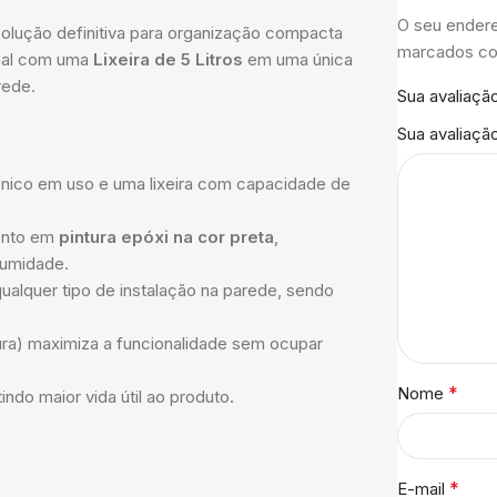
O seu endere
 solução definitiva para organização compacta
marcados 
nal com uma
Lixeira de 5 Litros
em uma única
rede.
Sua avaliaçã
Sua avaliaçã
iênico em uso e uma lixeira com capacidade de
nto em
pintura epóxi na cor preta
,
à umidade.
qualquer tipo de instalação na parede, sendo
ura) maximiza a funcionalidade sem ocupar
*
Nome
ndo maior vida útil ao produto.
*
E-mail