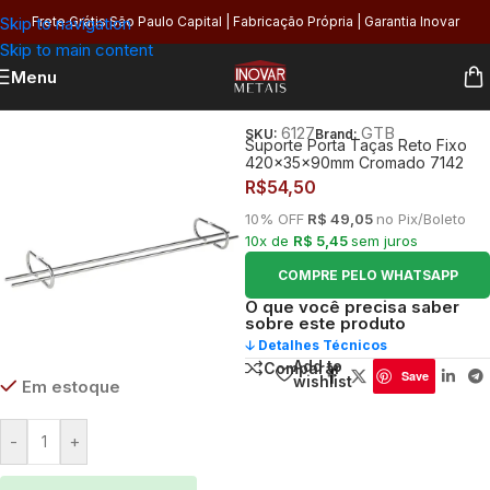
Skip to navigation
Frete Grátis São Paulo Capital | Fabricação Própria | Garantia Inovar
Skip to main content
Menu
Início
/
Cozinha
/
Organização
/
Porta Copos
6127
GTB
SKU:
Brand:
Suporte Porta Taças Reto Fixo
420x35x90mm Cromado 7142
R$
54,50
10% OFF
R$ 49,05
no Pix/Boleto
10x de
R$ 5,45
sem juros
COMPRE PELO WHATSAPP
O que você precisa saber
sobre este produto
🡣 Detalhes Técnicos
Add to
Comparar
Save
wishlist
Em estoque
-
+