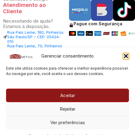
Atendimento ao
Cliente
Necessitando de ajuda?
Pague com Segurança
Estamos à disposição.
Rua Pais Leme, 180, Pinheiros
São Paulo/SP – CEP: 05424-
010
Rua Pais Leme, 70, Pinheiros
São Paulo/SP – CEP: 05424-
010
Gerenciar consentimento
Central Vendas: (11) 98812-
5033
Este site utiliza cookies para oferecer a melhor experiência possível.
Central Atendimento: (11)
94535-7237
Ao navegar por ele, você aceita o uso desses cookies.
SAC:
sac@inovarmetais.com.br
Aceitar
© 2013 - 2026 |
Inovar Metais
| Todos os direitos reservados.
Rejeitar
Desenvolvido por
Experts Digitais
Ver preferências
CNPJ: 23.100.120/0001-66