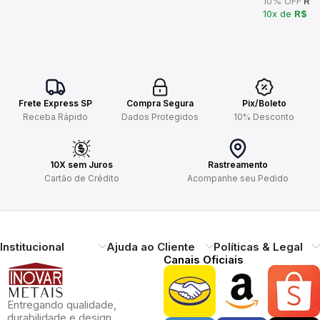
10% OFF
R$ 
10x de
R$ 2
Frete Express SP
Compra Segura
Pix/Boleto
Receba Rápido
Dados Protegidos
10% Desconto
10X sem Juros
Rastreamento
Cartão de Crédito
Acompanhe seu Pedido
Institucional
Ajuda ao Cliente
Políticas & Legal
Canais Oficiais
Entregando qualidade,
durabilidade e design.