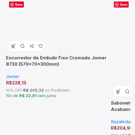
Save
Save
Escorredor de Embutir Fixo Cromado Jomer
8730 (570x70x300mm)
Jomer
R$
228,13
10% OFF
R$ 205,32
no Pix/Boleto
10x de
R$ 22,81
sem juros
Sabonetei
Acabament
176801
Kazalinda
R$
204,90