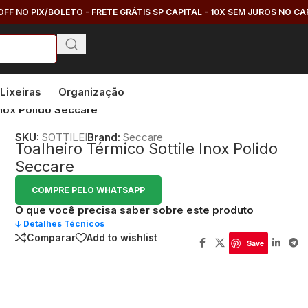
OFF NO PIX/BOLETO - FRETE GRÁTIS SP CAPITAL - 10X SEM JUROS NO C
Lixeiras
Organização
Inox Polido Seccare
SKU:
SOTTILEI
Brand:
Seccare
Toalheiro Térmico Sottile Inox Polido
Seccare
COMPRE PELO WHATSAPP
O que você precisa saber sobre este produto
🡣 Detalhes Técnicos
Comparar
Add to wishlist
Save