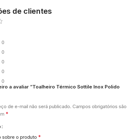
ões de clientes
0
0
0
0
0
iro a avaliar “Toalheiro Térmico Sottile Inox Polido
ço de e-mail não será publicado.
Campos obrigatórios são
*
com
o
*
o sobre o produto