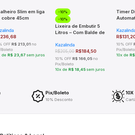
alheiro Slim em liga
Timer Di
-10%
 cobre 45cm
Automat
-10%
omado – TM 176203
Contage
Lixeira de Embutir 5
zalinda
Kazalind
20 Pro
Litros – Com Balde de
$
236,68
R$
131,2
Kazalin
Plástico e Tampa em
% OFF
R$ 213,01
no
10% OFF
R
Kazalinda
Inox Polido
/Boleto
Pix/Boleto
R$
184,50
R$
205,00
x de
R$ 23,67
sem juros
10x de
R$
10% OFF
R$ 166,05
no
Pix/Boleto
10x de
R$ 18,45
sem juros
a
Pix/Boleto
10X
10% Desconto
Cart