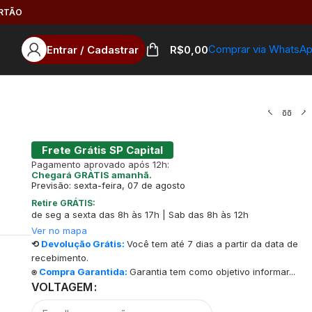
ARTÃO
Comprar via WhatsA
Entrar / Cadastrar
R$
0,00
Frete Grátis SP Capital
Pagamento aprovado após 12h:
Chegará GRÁTIS amanhã.
Previsão: sexta-feira, 07 de agosto
Retire GRÁTIS:
de seg a sexta das 8h às 17h | Sab das 8h às 12h
Ver no mapa
⟲
Devolução Grátis:
Você tem até 7 dias a partir da data de
recebimento.
⍟
Compra Garantida:
Garantia tem como objetivo informar...
VOLTAGEM