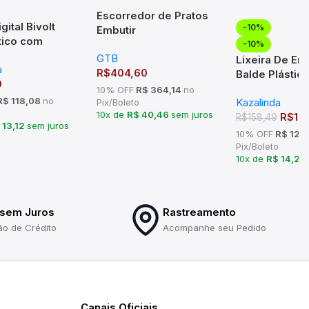
Escorredor de Pratos
gital Bivolt
-10%
Embutir
ico com
570x75x270mm Mód
-10%
m Regressiva e
GTB
600mm Inox
Lixeira De Em
a
gramacoes
R$
404,60
Balde Plástic
0
da
em Aço Escov
10% OFF
R$ 364,14
no
$ 118,08
no
Kazalinda
Pix/Boleto
Litros
10x de
R$ 40,46
sem juros
R$
14
R$
158,49
 13,12
sem juros
10% OFF
R$ 128
Pix/Boleto
10x de
R$ 14,26
 sem Juros
Rastreamento
ão de Crédito
Acompanhe seu Pedido
Canais Oficiais