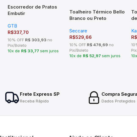
Escorredor de Pratos
Toalheiro Térmico Bello
To
Embutir
Branco ou Preto
de
970x75x270mm Mód
Seccare
Cr
GTB
1000mm Cromado
Seccare
Ka
R$
337,70
R$
529,66
R
10% OFF
R$ 303,93
no
10% OFF
R$ 476,69
no
10
Pix/Boleto
Pix/Boleto
Pix
10x de
R$ 33,77
sem juros
10x de
R$ 52,97
sem juros
10
Frete Express SP
Compra Segur
Receba Rápido
Dados Protegidos