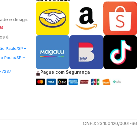
dade e design.
te
os à
São Paulo/SP –
ão Paulo/SP –
3
5-7237
Pague com Segurança
CNPJ: 23.100.120/0001-66