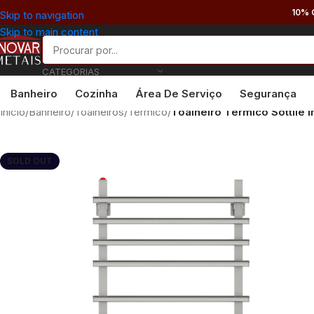
10% 
Skip to navigation
Skip to main content
CATEGORIAS
Banheiro
Cozinha
Área De Serviço
Segurança
Início
/
Banheiro
/
Toalheiros
/
Térmico
/
Toalheiro Térmico Sottile 
SOLD OUT