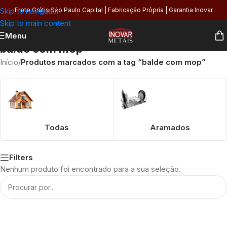
Skip to navigation
Frete Grátis São Paulo Capital | Fabricação Própria | Garantia Inovar
Skip to main content
Menu
balde com mop
Início
/
Produtos marcados com a tag “balde com mop”
Todas
Aramados
Filters
Nenhum produto foi encontrado para a sua seleção.