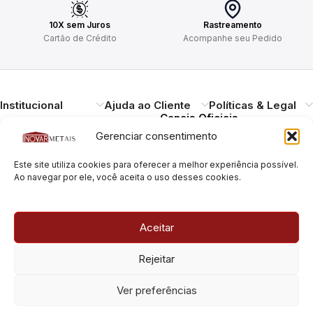
10X sem Juros
Rastreamento
Cartão de Crédito
Acompanhe seu Pedido
Institucional
Ajuda ao Cliente
Políticas & Legal
Canais Oficiais
Gerenciar consentimento
Entregando qualidade,
Este site utiliza cookies para oferecer a melhor experiência possível.
durabilidade e design.
Ao navegar por ele, você aceita o uso desses cookies.
Atendimento ao
Cliente
Necessitando de ajuda?
Aceitar
Pague com Segurança
Estamos à disposição.
Rua Pais Leme, 180, Pinheiros
Rejeitar
São Paulo/SP – CEP: 05424-
010
Rua Pais Leme, 70, Pinheiros
Ver preferências
São Paulo/SP – CEP: 05424-
010