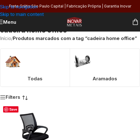
Skip to navigation
Frete Grátis São Paulo Capital | Fabricação Própria | Garantia Inovar
Skip to main content
Menu
cadeira home office
Início
/
Produtos marcados com a tag “cadeira home office”
Todas
Aramados
Filters
Save