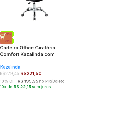
-21%
-21%
Cadeira Office Giratória
Comfort Kazalinda com
Rodízios
Kazalinda
R$
221,50
R$
279,45
10% OFF
R$ 199,35
no Pix/Boleto
10x de
R$ 22,15
sem juros