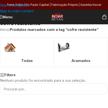
Skip to navigation
Frete Grátis São Paulo Capital | Fabricação Própria | Garantia Inovar
Skip to main content
Menu
cofre resistente
Início
/
Produtos marcados com a tag “cofre resistente”
Todas
Aramados
Filters
Nenhum produto foi encontrado para a sua seleção.