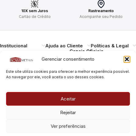
10X sem Juros
Rastreamento
Cartão de Crédito
Acompanhe seu Pedido
Institucional
Ajuda ao Cliente
Políticas & Legal
Canais Oficiais
Gerenciar consentimento
Entregando qualidade,
Este site utiliza cookies para oferecer a melhor experiência possível.
durabilidade e design.
Ao navegar por ele, você aceita o uso desses cookies.
Atendimento ao
Cliente
Necessitando de ajuda?
Aceitar
Pague com Segurança
Estamos à disposição.
Rua Pais Leme, 180, Pinheiros
Rejeitar
São Paulo/SP – CEP: 05424-
010
Rua Pais Leme, 70, Pinheiros
Ver preferências
São Paulo/SP – CEP: 05424-
010