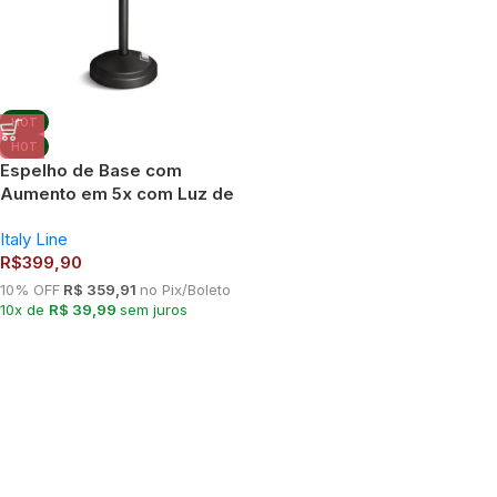
HOT
HOT
Espelho de Base com
Aumento em 5x com Luz de
LED E6590 – Italy Line |
Italy Line
Maquiagem Profissional
R$
399,90
10% OFF
R$ 359,91
no Pix/Boleto
10x de
R$ 39,99
sem juros