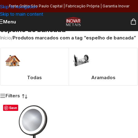
Skip to navigation
Frete Grátis São Paulo Capital | Fabricação Própria | Garantia Inovar
Skip to main content
Menu
espelho de bancada
Início
/
Produtos marcados com a tag “espelho de bancada”
Todas
Aramados
Filters
Save