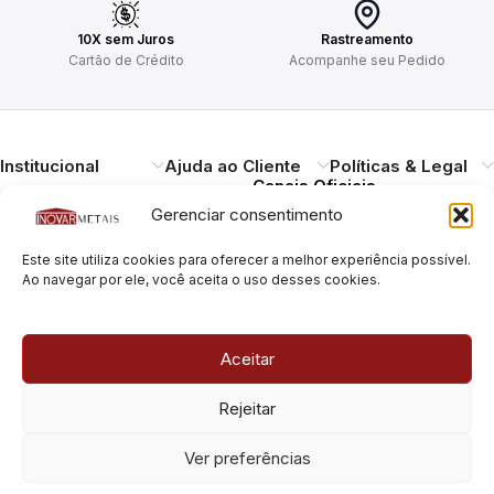
10X sem Juros
Rastreamento
Cartão de Crédito
Acompanhe seu Pedido
Institucional
Ajuda ao Cliente
Políticas & Legal
Canais Oficiais
Gerenciar consentimento
Entregando qualidade,
Este site utiliza cookies para oferecer a melhor experiência possível.
durabilidade e design.
Ao navegar por ele, você aceita o uso desses cookies.
Atendimento ao
Cliente
Necessitando de ajuda?
Aceitar
Pague com Segurança
Estamos à disposição.
Rua Pais Leme, 180, Pinheiros
Rejeitar
São Paulo/SP – CEP: 05424-
010
Rua Pais Leme, 70, Pinheiros
Ver preferências
São Paulo/SP – CEP: 05424-
010