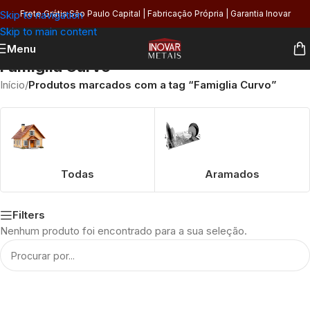
Skip to navigation
Frete Grátis São Paulo Capital | Fabricação Própria | Garantia Inovar
Skip to main content
Menu
Famiglia Curvo
Início
/
Produtos marcados com a tag “Famiglia Curvo”
Todas
Aramados
Filters
Nenhum produto foi encontrado para a sua seleção.