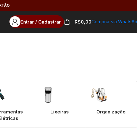
ARTÃO
Comprar via WhatsA
Entrar / Cadastrar
R$
0,00
rramentas
Lixeiras
Organização
Elétricas