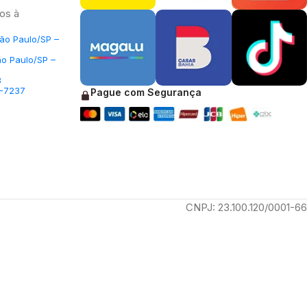
os à
São Paulo/SP –
ão Paulo/SP –
3
5-7237
Pague com Segurança
CNPJ: 23.100.120/0001-66