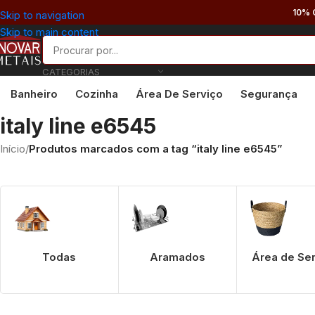
10% 
Skip to navigation
Skip to main content
CATEGORIAS
Banheiro
Cozinha
Área De Serviço
Segurança
italy line e6545
Início
/
Produtos marcados com a tag “italy line e6545”
Todas
Aramados
Área de Se