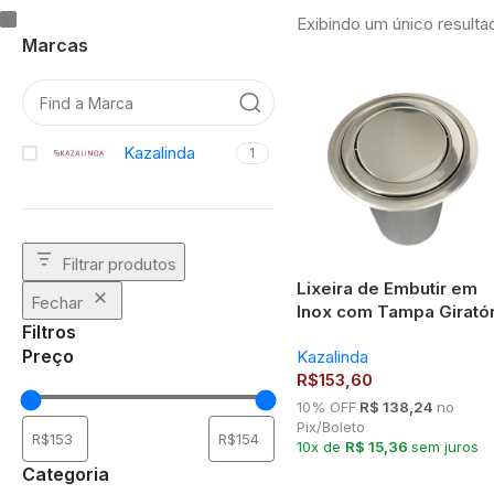
Exibindo um único resulta
Marcas
Kazalinda
1
Filtrar produtos
Lixeira de Embutir em
Fechar
Inox com Tampa Giratór
Filtros
5 Litros
Preço
Kazalinda
R$
153,60
10% OFF
R$ 138,24
no
Pix/Boleto
10x de
R$ 15,36
sem juros
Categoria