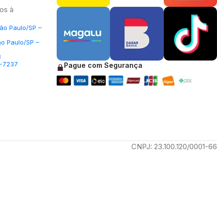
os à
São Paulo/SP –
ão Paulo/SP –
3
5-7237
Pague com Segurança
CNPJ: 23.100.120/0001-66