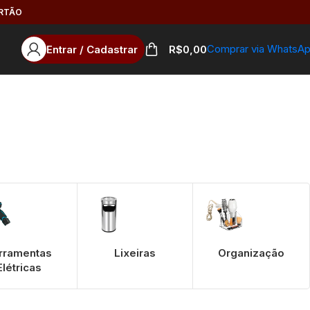
ARTÃO
Comprar via WhatsA
Entrar / Cadastrar
R$
0,00
rramentas
Lixeiras
Organização
Elétricas