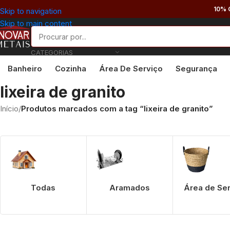
10% 
Skip to navigation
Skip to main content
CATEGORIAS
Banheiro
Cozinha
Área De Serviço
Segurança
lixeira de granito
Início
/
Produtos marcados com a tag “lixeira de granito”
Todas
Aramados
Área de Se