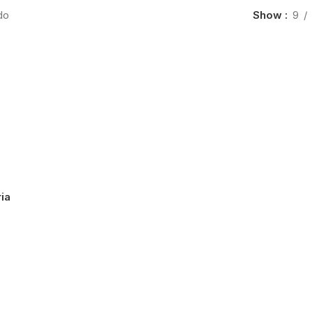
do
Show
9
ia