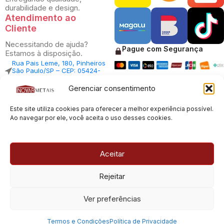
durabilidade e design.
Atendimento ao
Cliente
Necessitando de ajuda?
Pague com Segurança
Estamos à disposição.
Rua Pais Leme, 180, Pinheiros
São Paulo/SP – CEP: 05424-
010
Rua Pais Leme, 70, Pinheiros
Gerenciar consentimento
São Paulo/SP – CEP: 05424-
010
Central Vendas: (11) 98812-
Este site utiliza cookies para oferecer a melhor experiência possível.
5033
Ao navegar por ele, você aceita o uso desses cookies.
Central Atendimento: (11)
94535-7237
SAC:
sac@inovarmetais.com.br
Aceitar
Rejeitar
© 2013 - 2026 |
Inovar Metais
| Todos os direitos reservados.
Desenvolvido por
Experts Digitais
Ver preferências
CNPJ: 23.100.120/0001-66
Termos e Condições
Política de Privacidade