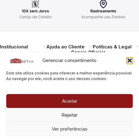
10X sem Juros
Rastreamento
Cartão de Crédito
Acompanhe seu Pedido
Institucional
Ajuda ao Cliente
Políticas & Legal
Canais Oficiais
Gerenciar consentimento
Entregando qualidade,
Este site utiliza cookies para oferecer a melhor experiência possível.
durabilidade e design.
Ao navegar por ele, você aceita o uso desses cookies.
Atendimento ao
Cliente
Necessitando de ajuda?
Aceitar
Pague com Segurança
Estamos à disposição.
Rua Pais Leme, 180, Pinheiros
Rejeitar
São Paulo/SP – CEP: 05424-
010
Rua Pais Leme, 70, Pinheiros
Ver preferências
São Paulo/SP – CEP: 05424-
010