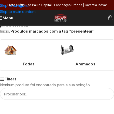
Skip to navigation
Frete Grátis São Paulo Capital | Fabricação Própria | Garantia Inovar
Skip to main content
Menu
presentear
Início
/
Produtos marcados com a tag “presentear”
Todas
Aramados
Filters
Nenhum produto foi encontrado para a sua seleção.