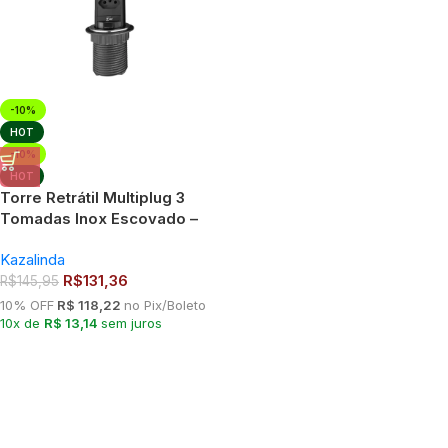
-10%
HOT
-10%
HOT
Torre Retrátil Multiplug 3
Tomadas Inox Escovado –
Preta – KZI
Kazalinda
R$
131,36
R$
145,95
10% OFF
R$ 118,22
no Pix/Boleto
10x de
R$ 13,14
sem juros