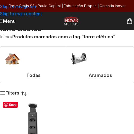
Skip to navigation
Frete Grátis São Paulo Capital | Fabricação Própria | Garantia Inovar
Skip to main content
Menu
torre elétrica
Início
/
Produtos marcados com a tag “torre elétrica”
Todas
Aramados
Filters
Save