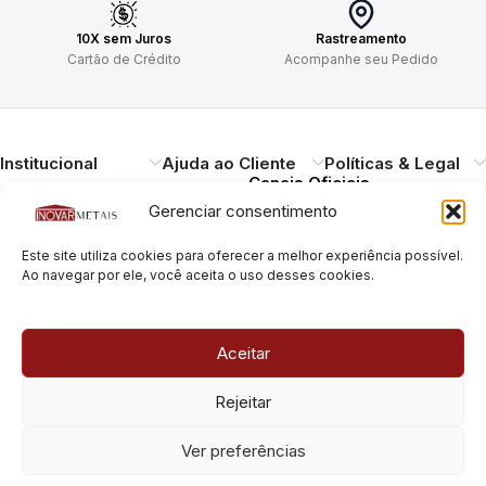
10X sem Juros
Rastreamento
Cartão de Crédito
Acompanhe seu Pedido
Institucional
Ajuda ao Cliente
Políticas & Legal
Canais Oficiais
Gerenciar consentimento
Entregando qualidade,
Este site utiliza cookies para oferecer a melhor experiência possível.
durabilidade e design.
Ao navegar por ele, você aceita o uso desses cookies.
Atendimento ao
Cliente
Necessitando de ajuda?
Aceitar
Pague com Segurança
Estamos à disposição.
Rua Pais Leme, 180, Pinheiros
Rejeitar
São Paulo/SP – CEP: 05424-
010
Rua Pais Leme, 70, Pinheiros
Ver preferências
São Paulo/SP – CEP: 05424-
010