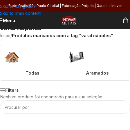
Skip to navigation
Frete Grátis São Paulo Capital | Fabricação Própria | Garantia Inovar
Skip to main content
Menu
varal nápoles
Início
/
Produtos marcados com a tag “varal nápoles”
Todas
Aramados
Filters
Nenhum produto foi encontrado para a sua seleção.