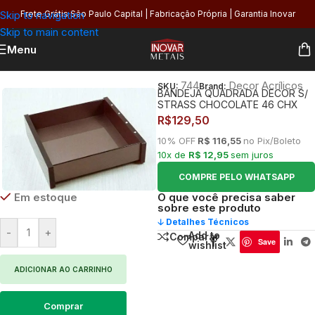
Skip to navigation
Frete Grátis São Paulo Capital | Fabricação Própria | Garantia Inovar
Skip to main content
Menu
Início
/
Banheiro
744
Decor Acrílicos
SKU:
Brand:
BANDEJA QUADRADA DECOR S/
STRASS CHOCOLATE 46 CHX
R$
129,50
10% OFF
R$ 116,55
no Pix/Boleto
10x de
R$ 12,95
sem juros
COMPRE PELO WHATSAPP
Em estoque
O que você precisa saber
sobre este produto
🡣 Detalhes Técnicos
-
+
Add to
Comparar
Save
wishlist
ADICIONAR AO CARRINHO
Comprar