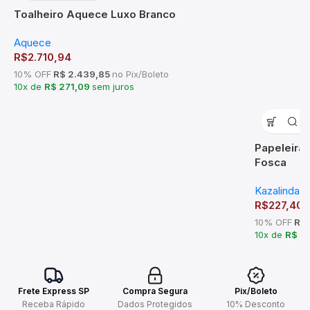
Toalheiro Aquece Luxo Branco
Aquece
R$
2.710,94
10% OFF
R$ 2.439,85
no Pix/Boleto
10x de
R$ 271,09
sem juros
Papeleira
Fosca
Kazalinda
R$
227,40
10% OFF
R$ 
10x de
R$ 2
Frete Express SP
Compra Segura
Pix/Boleto
Receba Rápido
Dados Protegidos
10% Desconto