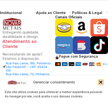
Institucional
Ajuda ao Cliente
Políticas & Legal
Canais Oficiais
Entregando qualidade,
durabilidade e design.
Atendimento ao
Cliente
Necessitando de ajuda?
Pague com Segurança
Estamos à disposição.
Rua Pais Leme, 180, Pinheiros
São Paulo/SP – CEP: 05424-
010
Rua Pais Leme, 70, Pinheiros
São Paulo/SP – CEP: 05424-
010
Gerenciar consentimento
Central Vendas: (11) 98812-
5033
Central Atendimento: (11)
Este site utiliza cookies para oferecer a melhor experiência possível.
94535-7237
Ao navegar por ele, você aceita o uso desses cookies.
SAC:
sac@inovarmetais.com.br