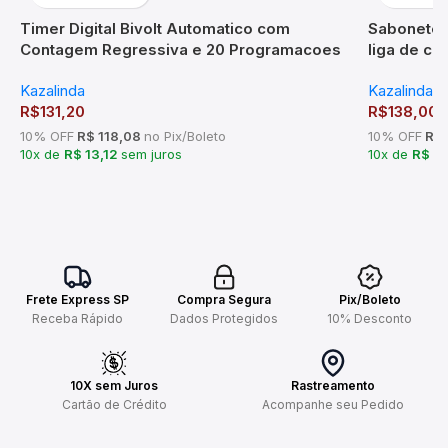
Timer Digital Bivolt Automatico com
Sabonetei
Contagem Regressiva e 20 Programacoes
liga de c
Kazalinda
Kazalinda
Kazalinda
R$
131,20
R$
138,00
10% OFF
R$ 118,08
no Pix/Boleto
10% OFF
R$ 
10x de
R$ 13,12
sem juros
10x de
R$ 1
Frete Express SP
Compra Segura
Pix/Boleto
Receba Rápido
Dados Protegidos
10% Desconto
10X sem Juros
Rastreamento
Cartão de Crédito
Acompanhe seu Pedido