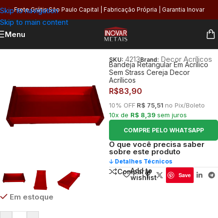
Skip to navigation
Frete Grátis São Paulo Capital | Fabricação Própria | Garantia Inovar
Skip to main content
Menu
Início
/
Banheiro
4213
Decor Acrílicos
SKU:
Brand:
Bandeja Retangular Em Acrílico
Sem Strass Cereja Decor
Acrílicos
R$
83,90
10% OFF
R$ 75,51
no Pix/Boleto
10x de
R$ 8,39
sem juros
COMPRE PELO WHATSAPP
O que você precisa saber
sobre este produto
🡣 Detalhes Técnicos
Add to
Comparar
Save
wishlist
Em estoque